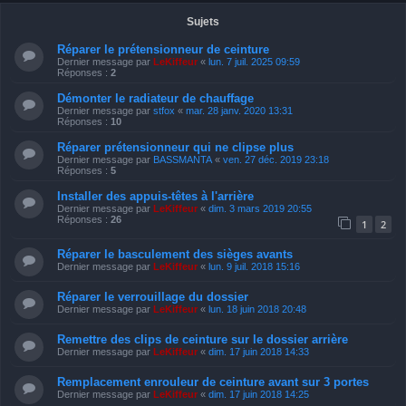
Sujets
Réparer le prétensionneur de ceinture
Dernier message par
LeKiffeur
«
lun. 7 juil. 2025 09:59
Réponses :
2
Démonter le radiateur de chauffage
Dernier message par
stfox
«
mar. 28 janv. 2020 13:31
Réponses :
10
Réparer prétensionneur qui ne clipse plus
Dernier message par
BASSMANTA
«
ven. 27 déc. 2019 23:18
Réponses :
5
Installer des appuis-têtes à l'arrière
Dernier message par
LeKiffeur
«
dim. 3 mars 2019 20:55
Réponses :
26
1
2
Réparer le basculement des sièges avants
Dernier message par
LeKiffeur
«
lun. 9 juil. 2018 15:16
Réparer le verrouillage du dossier
Dernier message par
LeKiffeur
«
lun. 18 juin 2018 20:48
Remettre des clips de ceinture sur le dossier arrière
Dernier message par
LeKiffeur
«
dim. 17 juin 2018 14:33
Remplacement enrouleur de ceinture avant sur 3 portes
Dernier message par
LeKiffeur
«
dim. 17 juin 2018 14:25