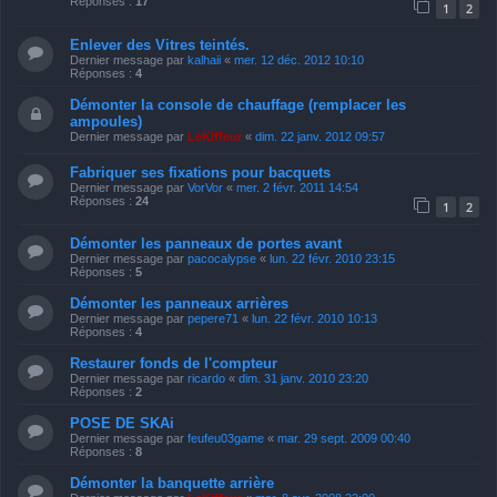
Réponses :
17
1
2
Enlever des Vitres teintés.
Dernier message par
kalhaii
«
mer. 12 déc. 2012 10:10
Réponses :
4
Démonter la console de chauffage (remplacer les
ampoules)
Dernier message par
LeKiffeur
«
dim. 22 janv. 2012 09:57
Fabriquer ses fixations pour bacquets
Dernier message par
VorVor
«
mer. 2 févr. 2011 14:54
Réponses :
24
1
2
Démonter les panneaux de portes avant
Dernier message par
pacocalypse
«
lun. 22 févr. 2010 23:15
Réponses :
5
Démonter les panneaux arrières
Dernier message par
pepere71
«
lun. 22 févr. 2010 10:13
Réponses :
4
Restaurer fonds de l'compteur
Dernier message par
ricardo
«
dim. 31 janv. 2010 23:20
Réponses :
2
POSE DE SKAi
Dernier message par
feufeu03game
«
mar. 29 sept. 2009 00:40
Réponses :
8
Démonter la banquette arrière