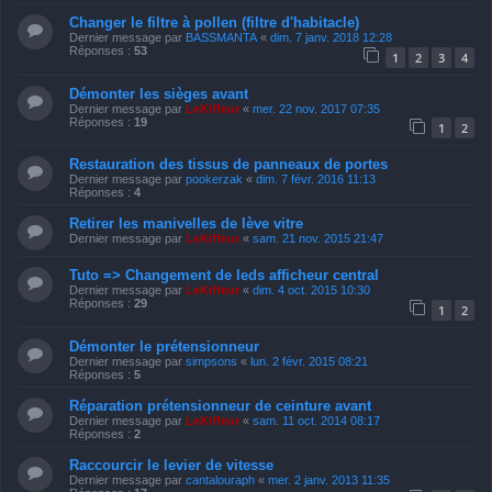
Changer le filtre à pollen (filtre d'habitacle)
Dernier message par
BASSMANTA
«
dim. 7 janv. 2018 12:28
Réponses :
53
1
2
3
4
Démonter les sièges avant
Dernier message par
LeKiffeur
«
mer. 22 nov. 2017 07:35
Réponses :
19
1
2
Restauration des tissus de panneaux de portes
Dernier message par
pookerzak
«
dim. 7 févr. 2016 11:13
Réponses :
4
Retirer les manivelles de lève vitre
Dernier message par
LeKiffeur
«
sam. 21 nov. 2015 21:47
Tuto => Changement de leds afficheur central
Dernier message par
LeKiffeur
«
dim. 4 oct. 2015 10:30
Réponses :
29
1
2
Démonter le prétensionneur
Dernier message par
simpsons
«
lun. 2 févr. 2015 08:21
Réponses :
5
Réparation prétensionneur de ceinture avant
Dernier message par
LeKiffeur
«
sam. 11 oct. 2014 08:17
Réponses :
2
Raccourcir le levier de vitesse
Dernier message par
cantalouraph
«
mer. 2 janv. 2013 11:35