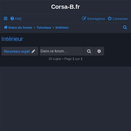
Corsa-B.fr
FAQ
S’enregistrer
Connexion
R
Index du forum
Tutoriaux
Intérieur
e
Intérieur
c
h
Rechercher
Recherche avan
Nouveau sujet
e
25 sujets • Page
1
sur
1
r
c
h
e
r