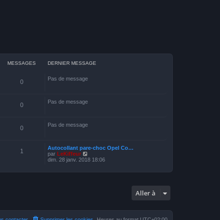
MESSAGES
DERNIER MESSAGE
Pas de message
0
Pas de message
0
Pas de message
0
Autocollant pare-choc Opel Co…
1
V
par
LeKiffeur
o
dim. 28 janv. 2018 18:06
i
r
l
e
d
Aller à
e
r
n
i
e
s contacter
Supprimer les cookies
Heures au format
UTC+02:00