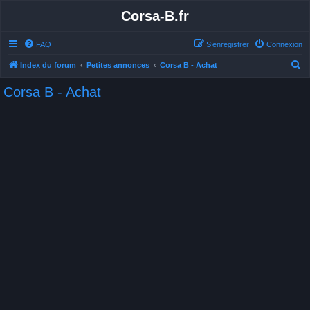
Corsa-B.fr
FAQ
S’enregistrer
Connexion
R
Index du forum
Petites annonces
Corsa B - Achat
e
Corsa B - Achat
c
h
e
r
c
h
e
r