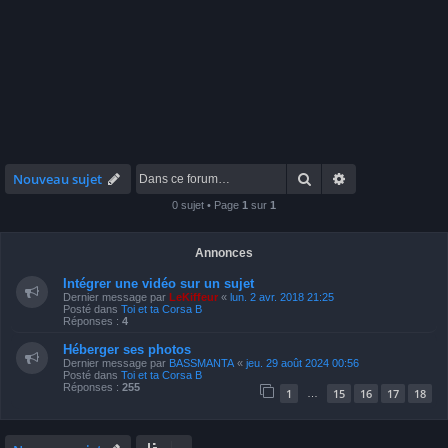
Rechercher
Recherche avan
Nouveau sujet
0 sujet • Page
1
sur
1
Annonces
Intégrer une vidéo sur un sujet
Dernier message par
LeKiffeur
«
lun. 2 avr. 2018 21:25
Posté dans
Toi et ta Corsa B
Réponses :
4
Héberger ses photos
Dernier message par
BASSMANTA
«
jeu. 29 août 2024 00:56
Posté dans
Toi et ta Corsa B
Réponses :
255
1
15
16
17
18
…