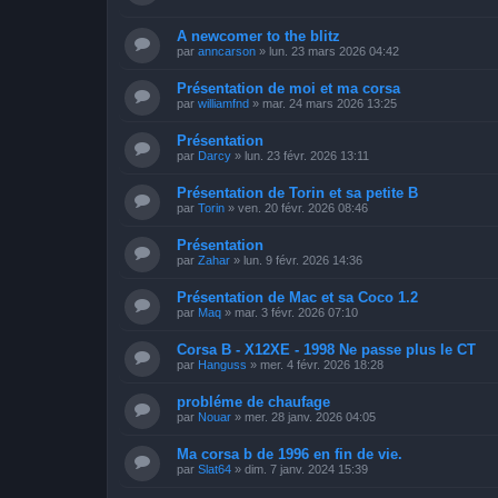
A newcomer to the blitz
par
anncarson
»
lun. 23 mars 2026 04:42
Présentation de moi et ma corsa
par
williamfnd
»
mar. 24 mars 2026 13:25
Présentation
par
Darcy
»
lun. 23 févr. 2026 13:11
Présentation de Torin et sa petite B
par
Torin
»
ven. 20 févr. 2026 08:46
Présentation
par
Zahar
»
lun. 9 févr. 2026 14:36
Présentation de Mac et sa Coco 1.2
par
Maq
»
mar. 3 févr. 2026 07:10
Corsa B - X12XE - 1998 Ne passe plus le CT
par
Hanguss
»
mer. 4 févr. 2026 18:28
probléme de chaufage
par
Nouar
»
mer. 28 janv. 2026 04:05
Ma corsa b de 1996 en fin de vie.
par
Slat64
»
dim. 7 janv. 2024 15:39