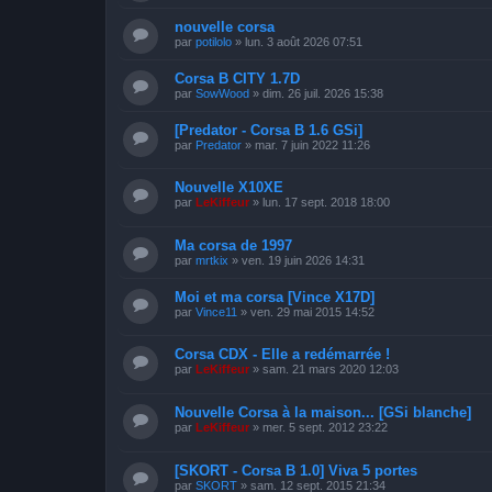
nouvelle corsa
par
potilolo
»
lun. 3 août 2026 07:51
Corsa B CITY 1.7D
par
SowWood
»
dim. 26 juil. 2026 15:38
[Predator - Corsa B 1.6 GSi]
par
Predator
»
mar. 7 juin 2022 11:26
Nouvelle X10XE
par
LeKiffeur
»
lun. 17 sept. 2018 18:00
Ma corsa de 1997
par
mrtkix
»
ven. 19 juin 2026 14:31
Moi et ma corsa [Vince X17D]
par
Vince11
»
ven. 29 mai 2015 14:52
Corsa CDX - Elle a redémarrée !
par
LeKiffeur
»
sam. 21 mars 2020 12:03
Nouvelle Corsa à la maison... [GSi blanche]
par
LeKiffeur
»
mer. 5 sept. 2012 23:22
[SKORT - Corsa B 1.0] Viva 5 portes
par
SKORT
»
sam. 12 sept. 2015 21:34