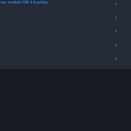
V sur module GM 4 broches
4
1
4
3
1