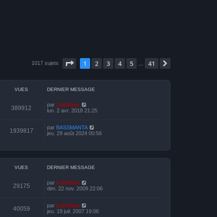
Page
1
sur
41
1
2
3
4
5
41
Suivante
1017 sujets
…
VUES
DERNIER MESSAGE
par
LeKiffeur
389912
lun. 2 avr. 2018 21:25
par
BASSMANTA
1939817
jeu. 29 août 2024 00:56
VUES
DERNIER MESSAGE
par
LeKiffeur
29175
dim. 22 nov. 2009 22:06
par
LeKiffeur
40059
jeu. 19 juil. 2007 19:06