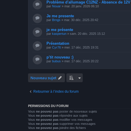
​Problème d'allumage C12NZ - Absence de 12
par
Nouar
»
mar. 20 janv. 2026 06:10
Je me presente
par
Brngs
»
mar. 30 déc. 2025 20:42
je me présente
par
kaspertun
»
sam. 20 déc. 2025 15:12
Présentation
par
Cyr76
»
mer. 17 déc. 2025 19:31
p'tit nouveau :)
par
bubus
»
mer. 17 déc. 2025 20:22
Nouveau sujet
Retourner à l’index du forum
PERMISSIONS DU FORUM
Vous
ne pouvez pas
poster de nouveaux sujets
Vous
ne pouvez pas
répondre aux sujets
Vous
ne pouvez pas
modifier vos messages
Vous
ne pouvez pas
supprimer vos messages
Vous
ne pouvez pas
joindre des fichiers