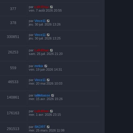
par
LeKiffeur
377
ven. 7 août 2026 20:55
par
Vince11
378
jeu. 30 juil. 2026 13:26
par
Vince11
330851
jeu. 30 juil. 2026 13:25
par
LeKiffeur
26253
sam. 25 juil. 2026 21:20
par
mrtkix
559
ven. 19 juin 2026 14:31
par
Vince11
46533
mer. 20 mai 2026 10:03
par
tallilebasse
140861
mer. 15 avr. 2026 15:26
par
LeKiffeur
176163
mer. 1 avr. 2026 23:15
par
SKORT
291513
mer. 25 mars 2026 11:08