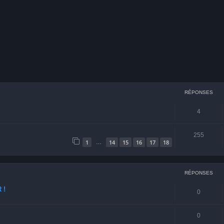
cher
echerche avancée
RÉPONSES
4
255
1
14
15
16
17
18
…
RÉPONSES
 !
0
0