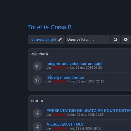
Toi et ta Corsa B
Recher
R
Nouveau sujet
ANNONCES
Intégrer une vidéo sur un sujet
par
LeKiffeur
»
lun. 19 mai 2014 08:20
Héberger ses photos
par
LeKiffeur
»
mar. 12 août 2008 22:12
SUJETS
PRÉSENTATION OBLIGATOIRE POUR POSTER
par
LeKiffeur
»
dim. 22 nov. 2009 22:06
A LIRE AVANT TOUT
par
LeKiffeur
»
jeu. 19 juil. 2007 19:06