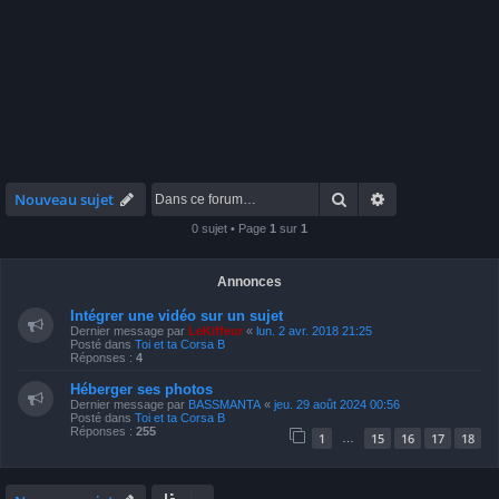
Rechercher
Recherche avan
Nouveau sujet
0 sujet • Page
1
sur
1
Annonces
Intégrer une vidéo sur un sujet
Dernier message par
LeKiffeur
«
lun. 2 avr. 2018 21:25
Posté dans
Toi et ta Corsa B
Réponses :
4
Héberger ses photos
Dernier message par
BASSMANTA
«
jeu. 29 août 2024 00:56
Posté dans
Toi et ta Corsa B
Réponses :
255
1
15
16
17
18
…