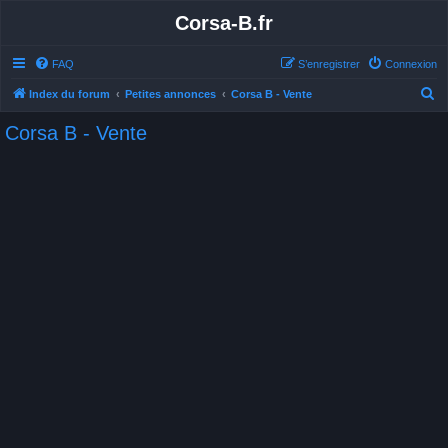
Corsa-B.fr
FAQ
S’enregistrer
Connexion
R
Index du forum
Petites annonces
Corsa B - Vente
e
Corsa B - Vente
c
h
e
r
c
h
e
r