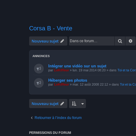
Corsa B - Vente
Recher
R
Nouveau sujet
ANNONCES
Intégrer une vidéo sur un sujet
par
LeKiffeur
»
lun. 19 mai 2014 08:20
» dans
Toi et ta Co
Héberger ses photos
par
LeKiffeur
»
mar. 12 août 2008 22:12
» dans
Toi et ta C
Nouveau sujet
Retourner à l’index du forum
PERMISSIONS DU FORUM