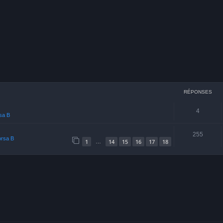
cher
echerche avancée
RÉPONSES
4
rsa B
255
orsa B
1
14
15
16
17
18
…