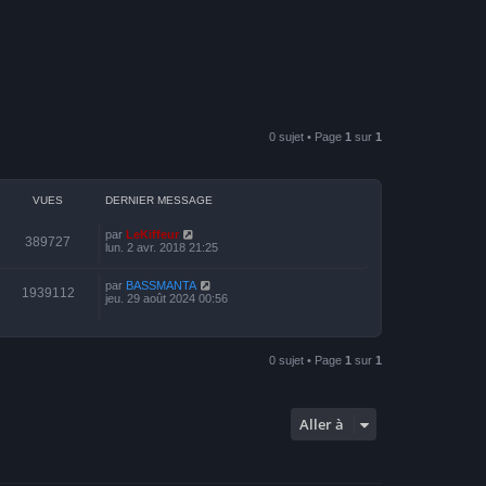
0 sujet • Page
1
sur
1
VUES
DERNIER MESSAGE
par
LeKiffeur
389727
lun. 2 avr. 2018 21:25
par
BASSMANTA
1939112
jeu. 29 août 2024 00:56
0 sujet • Page
1
sur
1
Aller à