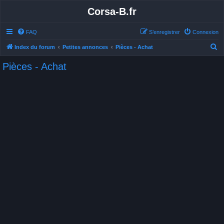
Corsa-B.fr
FAQ
S’enregistrer
Connexion
R
Index du forum
Petites annonces
Pièces - Achat
e
Pièces - Achat
c
h
e
r
c
h
e
r