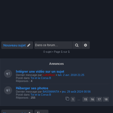
Rechercher
Recherche avan
Nouveau sujet
0 sujet • Page
1
sur
1
Annonces
Intégrer une vidéo sur un sujet
Dernier message par
LeKiffeur
«
lun. 2 avr. 2018 21:25
Posté dans
Toi et ta Corsa B
Réponses :
4
Héberger ses photos
Dernier message par
BASSMANTA
«
jeu. 29 août 2024 00:56
Posté dans
Toi et ta Corsa B
Réponses :
255
1
15
16
17
18
…