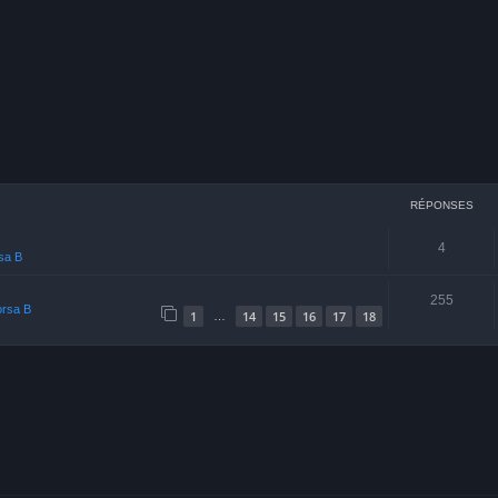
cher
echerche avancée
RÉPONSES
4
rsa B
255
orsa B
1
14
15
16
17
18
…