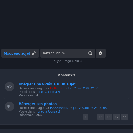
Rechercher
Recherche avan
Nouveau sujet
1 sujet • Page
1
sur
1
Annonces
Intégrer une vidéo sur un sujet
Dernier message par
LeKiffeur
«
lun. 2 avr. 2018 21:25
Posté dans
Toi et ta Corsa B
Réponses :
4
Héberger ses photos
Dernier message par
BASSMANTA
«
jeu. 29 août 2024 00:56
Posté dans
Toi et ta Corsa B
Réponses :
255
1
15
16
17
18
…