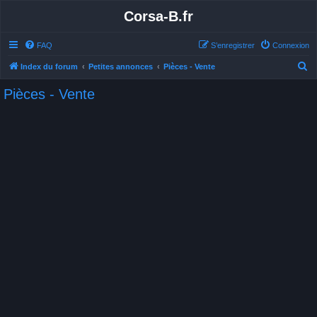
Corsa-B.fr
FAQ
S’enregistrer
Connexion
R
Index du forum
Petites annonces
Pièces - Vente
e
Pièces - Vente
c
h
e
r
c
h
e
r