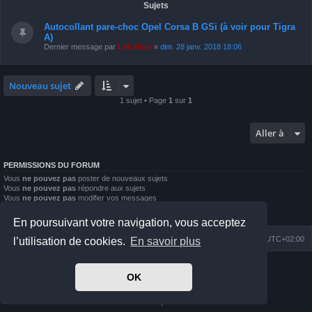
Sujets
Autocollant pare-choc Opel Corsa B GSi (à voir pour Tigra
A)
Dernier message par
LeKiffeur
«
dim. 28 janv. 2018 18:06
Nouveau sujet
1 sujet • Page
1
sur
1
Aller à
PERMISSIONS DU FORUM
Vous
ne pouvez pas
poster de nouveaux sujets
Vous
ne pouvez pas
répondre aux sujets
Vous
ne pouvez pas
modifier vos messages
Vous
ne pouvez pas
supprimer vos messages
Vous
ne pouvez pas
joindre des fichiers
En poursuivant votre navigation, vous acceptez
Index du forum
Nous contacter
Heures au format
UTC+02:00
l’utilisation de cookies.
En savoir plus
Développé par
phpBB
® Forum Software © phpBB Limited
OK
Prosilver Dark Edition by
Premium phpBB Styles
Traduit par
phpBB-fr.com
Confidentialité
|
Conditions