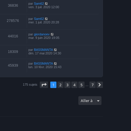
par
Sam62
36836
ven. 3 juil. 2020 12:00
par
Sam62
278576
mer. 1 juil. 2020 20:28
par
giordanoev
44016
mar. 9 juin 2020 19:05
par
BASSMANTA
18309
dim. 17 mai 2020 14:30
par
BASSMANTA
45939
lun. 10 févr. 2020 15:43
Page
1
sur
7
1
2
3
4
5
7
Suivante
175 sujets
…
Aller à