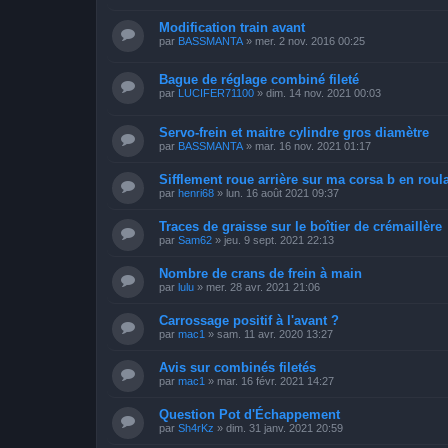
Modification train avant
par
BASSMANTA
»
mer. 2 nov. 2016 00:25
Bague de réglage combiné fileté
par
LUCIFER71100
»
dim. 14 nov. 2021 00:03
Servo-frein et maitre cylindre gros diamètre
par
BASSMANTA
»
mar. 16 nov. 2021 01:17
Sifflement roue arrière sur ma corsa b en roul
par
henri68
»
lun. 16 août 2021 09:37
Traces de graisse sur le boîtier de crémaillère
par
Sam62
»
jeu. 9 sept. 2021 22:13
Nombre de crans de frein à main
par
lulu
»
mer. 28 avr. 2021 21:06
Carrossage positif à l'avant ?
par
mac1
»
sam. 11 avr. 2020 13:27
Avis sur combinés filetés
par
mac1
»
mar. 16 févr. 2021 14:27
Question Pot d'Échappement
par
Sh4rKz
»
dim. 31 janv. 2021 20:59