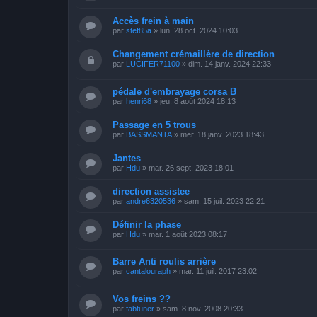
Accès frein à main
par
stef85a
»
lun. 28 oct. 2024 10:03
Changement crémaillère de direction
par
LUCIFER71100
»
dim. 14 janv. 2024 22:33
pédale d'embrayage corsa B
par
henri68
»
jeu. 8 août 2024 18:13
Passage en 5 trous
par
BASSMANTA
»
mer. 18 janv. 2023 18:43
Jantes
par
Hdu
»
mar. 26 sept. 2023 18:01
direction assistee
par
andre6320536
»
sam. 15 juil. 2023 22:21
Définir la phase
par
Hdu
»
mar. 1 août 2023 08:17
Barre Anti roulis arrière
par
cantalouraph
»
mar. 11 juil. 2017 23:02
Vos freins ??
par
fabtuner
»
sam. 8 nov. 2008 20:33