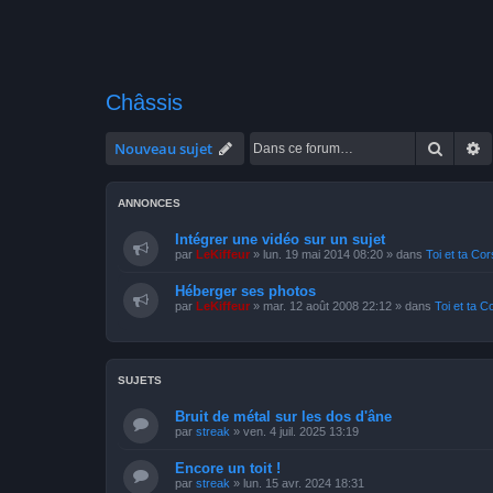
Châssis
Recher
R
Nouveau sujet
ANNONCES
Intégrer une vidéo sur un sujet
par
LeKiffeur
»
lun. 19 mai 2014 08:20
» dans
Toi et ta Co
Héberger ses photos
par
LeKiffeur
»
mar. 12 août 2008 22:12
» dans
Toi et ta C
SUJETS
Bruit de métal sur les dos d'âne
par
streak
»
ven. 4 juil. 2025 13:19
Encore un toit !
par
streak
»
lun. 15 avr. 2024 18:31