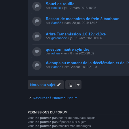
Souci de rouille
par
Kookie
»
jeu. 7 mars 2013 16:25
Ressort de machoires de frein à tambour
par
Sam62
»
sam. 20 juil. 2019 12:13
Arbre Transmission 1.0 12v x10xe
par
giordanoev
»
jeu. 16 avr. 2020 09:06
question maitre cylindre
par
adrien
»
ven. 8 mai 2020 20:52
A-coups au moment de la décélération et de l'
par
Sam62
»
dim. 20 oct. 2019 21:28
Nouveau sujet
Retourner à l’index du forum
PERMISSIONS DU FORUM
Vous
ne pouvez pas
poster de nouveaux sujets
Vous
ne pouvez pas
répondre aux sujets
Vous
ne pouvez pas
modifier vos messages