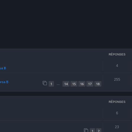
cher
echerche avancée
RÉPONSES
4
rsa B
255
orsa B
1
14
15
16
17
18
…
RÉPONSES
6
23
1
2