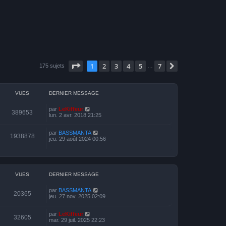
Page
1
sur
7
1
2
3
4
5
7
Suivante
175 sujets
…
VUES
DERNIER MESSAGE
par
LeKiffeur
389653
lun. 2 avr. 2018 21:25
par
BASSMANTA
1938878
jeu. 29 août 2024 00:56
VUES
DERNIER MESSAGE
par
BASSMANTA
20365
jeu. 27 nov. 2025 02:09
par
LeKiffeur
32605
mar. 29 juil. 2025 22:23