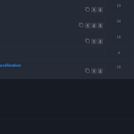
19
1
2
34
1
2
3
18
1
2
4
accélération
18
1
2