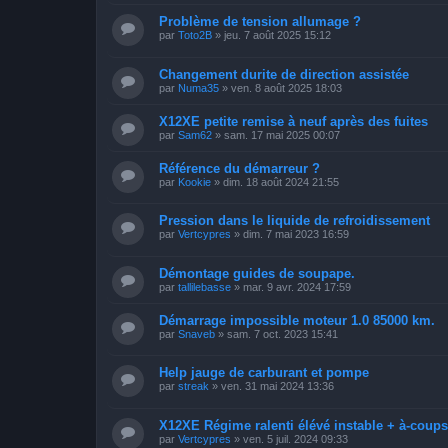
Problème de tension allumage ?
par
Toto2B
»
jeu. 7 août 2025 15:12
Changement durite de direction assistée
par
Numa35
»
ven. 8 août 2025 18:03
X12XE petite remise à neuf après des fuites
par
Sam62
»
sam. 17 mai 2025 00:07
Référence du démarreur ?
par
Kookie
»
dim. 18 août 2024 21:55
Pression dans le liquide de refroidissement
par
Vertcypres
»
dim. 7 mai 2023 16:59
Démontage guides de soupape.
par
tallilebasse
»
mar. 9 avr. 2024 17:59
Démarrage impossible moteur 1.0 85000 km.
par
Snaveb
»
sam. 7 oct. 2023 15:41
Help jauge de carburant et pompe
par
streak
»
ven. 31 mai 2024 13:36
X12XE Régime ralenti élévé instable + à-coups 
par
Vertcypres
»
ven. 5 juil. 2024 09:33