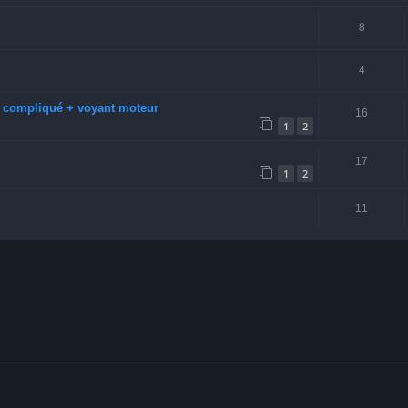
8
4
 compliqué + voyant moteur
16
1
2
17
1
2
11