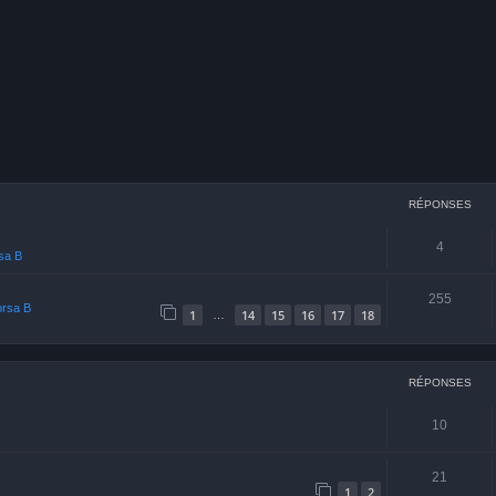
cher
echerche avancée
RÉPONSES
4
rsa B
255
orsa B
1
14
15
16
17
18
…
RÉPONSES
10
21
1
2