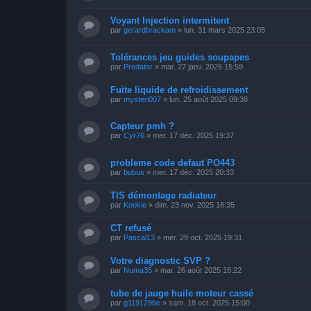
Voyant Injection intermitent
par
gerardbrackam
»
lun. 31 mars 2025 23:05
Tolérances jeu guides soupapes
par
Predator
»
mar. 27 janv. 2026 15:59
Fuite liquide de refroidissement
par
mysteri007
»
lun. 25 août 2025 09:38
Capteur pmh ?
par
Cyr76
»
mer. 17 déc. 2025 19:37
probleme code defaut PO443
par
bubus
»
mer. 17 déc. 2025 20:33
TIS démontage radiateur
par
Kookie
»
dim. 23 nov. 2025 16:35
CT refusé
par
Pascal13
»
mer. 29 oct. 2025 19:31
Votre diagnostic SVP ?
par
Numa35
»
mar. 26 août 2025 16:22
tube de jauge huile moteur cassé
par
g119129be
»
sam. 18 oct. 2025 15:00