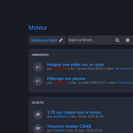
Moteur
Recher
R
Nouveau sujet
ANNONCES
Intégrer une vidéo sur un sujet
par
LeKiffeur
»
lun. 19 mai 2014 08:20
» dans
Toi et ta Co
Héberger ses photos
par
LeKiffeur
»
mar. 12 août 2008 22:12
» dans
Toi et ta C
SUJETS
1.7D qui claque tout le temps
par
SowWood
»
dim. 26 juil. 2026 15:45
Visseries moteur C16XE
par
Kaan69
»
mar. 20 janv. 2026 23:35