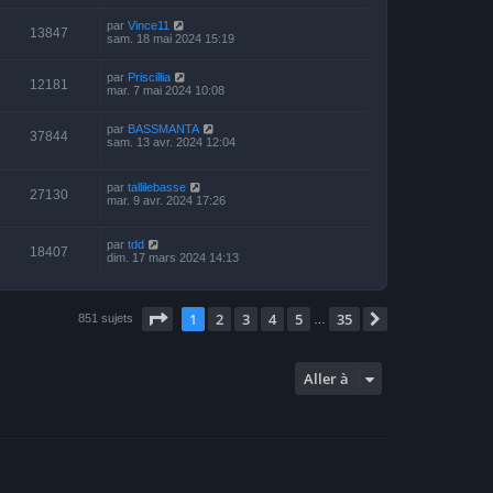
par
Vince11
13847
sam. 18 mai 2024 15:19
par
Priscillia
12181
mar. 7 mai 2024 10:08
par
BASSMANTA
37844
sam. 13 avr. 2024 12:04
par
tallilebasse
27130
mar. 9 avr. 2024 17:26
par
tdd
18407
dim. 17 mars 2024 14:13
Page
1
sur
35
1
2
3
4
5
35
Suivante
851 sujets
…
Aller à