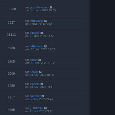
par
gerardbrackam
18980
mer. 11 mars 2026 16:53
par
tallilebasse
2627
lun. 2 févr. 2026 20:54
par
Vince11
13111
jeu. 15 janv. 2026 14:58
par
tallilebasse
6788
ven. 26 déc. 2025 19:02
par
bubus
2805
ven. 19 déc. 2025 11:52
par
Kookie
2900
lun. 24 nov. 2025 18:26
par
Vince11
3456
lun. 24 nov. 2025 09:47
par
speed69
3617
ven. 7 nov. 2025 21:47
par
g119129be
2685
lun. 20 oct. 2025 21:28