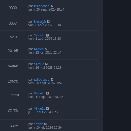
par
tallilebasse
9330
sam. 20 sept. 2025 19:54
par
Numa35
3357
ven. 8 août 2025 19:49
par
Vince11
15278
ven. 1 août 2025 13:20
par
Kookie
23195
ven. 13 juin 2025 22:54
par
Sam62
54066
ven. 16 mai 2025 23:28
par
tallilebasse
18530
ven. 20 sept. 2024 00:43
par
Vince11
114449
mer. 11 sept. 2024 08:18
par
Vince11
33785
jeu. 1 août 2024 11:35
par
streak
13325
sam. 20 juil. 2024 23:36