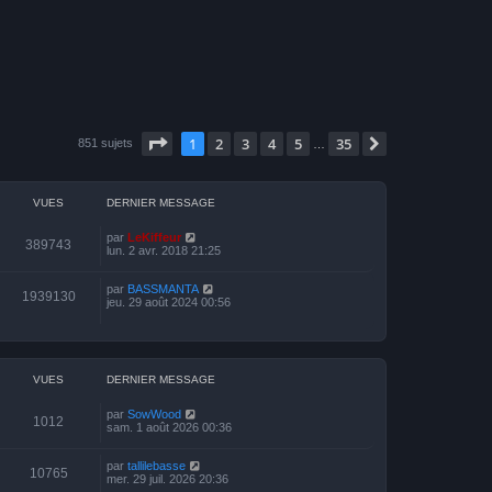
Page
1
sur
35
1
2
3
4
5
35
Suivante
851 sujets
…
VUES
DERNIER MESSAGE
par
LeKiffeur
389743
lun. 2 avr. 2018 21:25
par
BASSMANTA
1939130
jeu. 29 août 2024 00:56
VUES
DERNIER MESSAGE
par
SowWood
1012
sam. 1 août 2026 00:36
par
tallilebasse
10765
mer. 29 juil. 2026 20:36