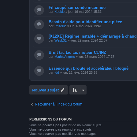
Fil coupé sur sonde inconnue
par
Kookie
»
jeu. 16 mai 2024 15:31
Besoin d'aide pour identifier une pièce
par
Priscillia
»
lun. 6 mai 2024 19:41
[X12XE] Régime instable + démarrage à chaud
par
Wesk31
»
ven. 22 mars 2024 22:57
Bruit tac tac tac moteur C14NZ
par
MathisAngers
»
lun. 18 mars 2024 17:17
Essence qui broute et accélérateur bloqué
par
tdd
»
lun. 12 févr. 2024 23:28
Nouveau sujet
Retourner à l’index du forum
PERMISSIONS DU FORUM
Vous
ne pouvez pas
poster de nouveaux sujets
Vous
ne pouvez pas
répondre aux sujets
Vous
ne pouvez pas
modifier vos messages