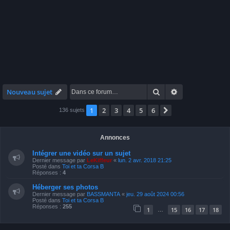
Rechercher
Recherche avan
Nouveau sujet
1
2
3
4
5
6
Suivante
136 sujets
Annonces
Intégrer une vidéo sur un sujet
Dernier message par
LeKiffeur
«
lun. 2 avr. 2018 21:25
Posté dans
Toi et ta Corsa B
Réponses :
4
Héberger ses photos
Dernier message par
BASSMANTA
«
jeu. 29 août 2024 00:56
Posté dans
Toi et ta Corsa B
Réponses :
255
1
15
16
17
18
…