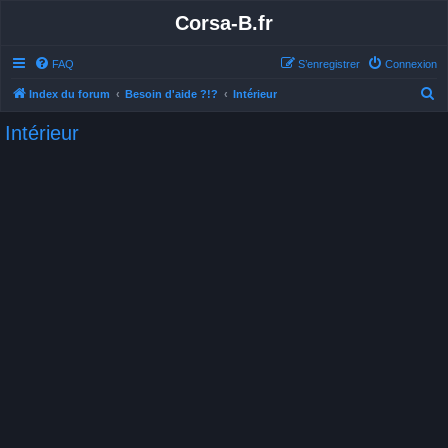
Corsa-B.fr
FAQ
S’enregistrer
Connexion
R
Index du forum
Besoin d'aide ?!?
Intérieur
e
Intérieur
c
h
e
r
c
h
e
r