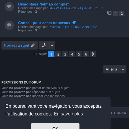
Démontage Neiman complet
Dernier message par
BASSMANTA
«
ven. 21 juin 2019 21:03
Réponses :
24
1
2
Conseil pour achat nouveaux HP
Dernier message par
Polodu01
«
jeu. 14 févr. 2019 11:35
Réponses :
3
Nouveau sujet
1
2
3
4
5
6
Suivante
136 sujets
Aller à
PERMISSIONS DU FORUM
Vous
ne pouvez pas
poster de nouveaux sujets
Vous
ne pouvez pas
répondre aux sujets
Vous
ne pouvez pas
modifier vos messages
Vous
ne pouvez pas
supprimer vos messages
Vous
ne pouvez pas
joindre des fichiers
En poursuivant votre navigation, vous acceptez
Index du forum
Nous contacter
Heures au format
UTC+02:00
l’utilisation de cookies.
En savoir plus
Développé par
phpBB
® Forum Software © phpBB Limited
OK
Prosilver Dark Edition by
Premium phpBB Styles