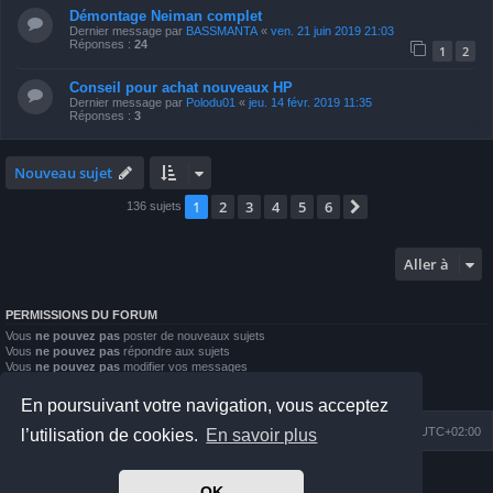
Démontage Neiman complet
Dernier message par
BASSMANTA
«
ven. 21 juin 2019 21:03
Réponses :
24
1
2
Conseil pour achat nouveaux HP
Dernier message par
Polodu01
«
jeu. 14 févr. 2019 11:35
Réponses :
3
Nouveau sujet
1
2
3
4
5
6
Suivante
136 sujets
Aller à
PERMISSIONS DU FORUM
Vous
ne pouvez pas
poster de nouveaux sujets
Vous
ne pouvez pas
répondre aux sujets
Vous
ne pouvez pas
modifier vos messages
Vous
ne pouvez pas
supprimer vos messages
Vous
ne pouvez pas
joindre des fichiers
En poursuivant votre navigation, vous acceptez
Index du forum
Nous contacter
Heures au format
UTC+02:00
l’utilisation de cookies.
En savoir plus
Développé par
phpBB
® Forum Software © phpBB Limited
OK
Prosilver Dark Edition by
Premium phpBB Styles