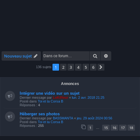
Rechercher
Recherche avan
Nouveau sujet
1
2
3
4
5
6
Suivante
136 sujets
Annonces
Intégrer une vidéo sur un sujet
Dernier message par
LeKiffeur
«
lun. 2 avr. 2018 21:25
Posté dans
Toi et ta Corsa B
Réponses :
4
Héberger ses photos
Dernier message par
BASSMANTA
«
jeu. 29 août 2024 00:56
Posté dans
Toi et ta Corsa B
Réponses :
255
1
15
16
17
18
…