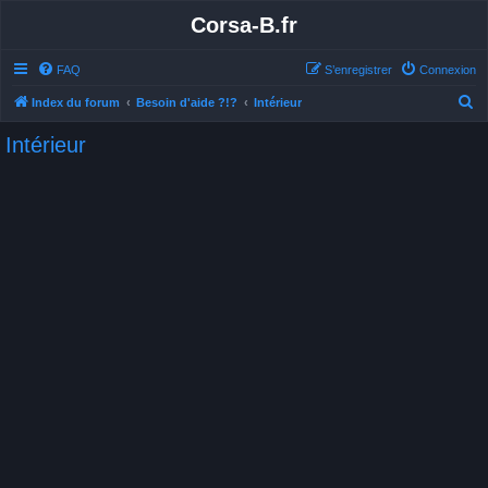
Corsa-B.fr
FAQ
S’enregistrer
Connexion
R
Index du forum
Besoin d'aide ?!?
Intérieur
e
Intérieur
c
h
e
r
c
h
e
r