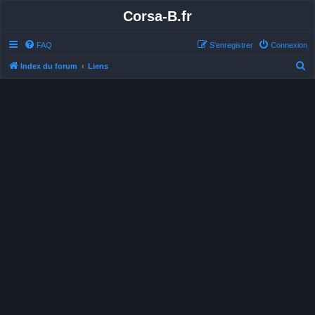
Corsa-B.fr
FAQ
S’enregistrer
Connexion
R
Index du forum
Liens
e
c
h
e
r
c
h
e
r