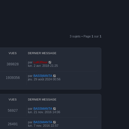
3 sujets • Page
1
sur
1
VUES
DERNIER MESSAGE
par
LeKiffeur
389828
lun. 2 avr. 2018 21:25
par
BASSMANTA
1939356
jeu. 29 août 2024 00:56
VUES
DERNIER MESSAGE
par
BASSMANTA
56927
lun. 21 nov. 2016 14:06
par
BASSMANTA
26491
lun. 7 nov. 2016 22:57