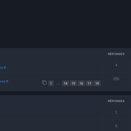
cher
echerche avancée
RÉPONSES
4
rsa B
255
orsa B
1
14
15
16
17
18
…
RÉPONSES
1
5