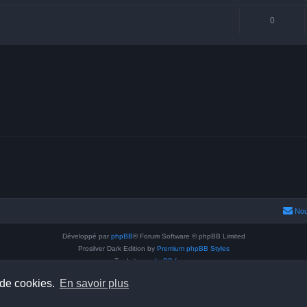
0
Nou
Développé par
phpBB
® Forum Software © phpBB Limited
Prosilver Dark Edition by
Premium phpBB Styles
Traduit par
phpBB-fr.com
Confidentialité
|
Conditions
 de cookies.
En savoir plus