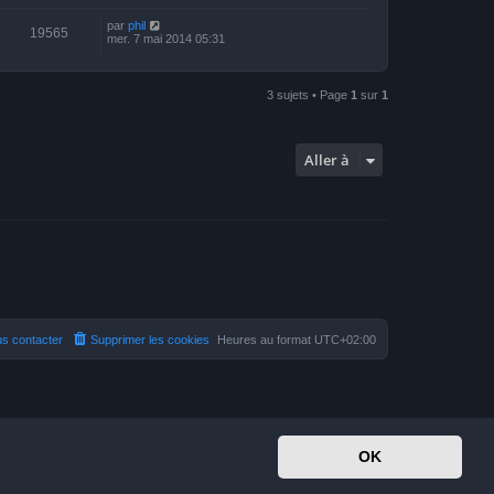
par
phil
19565
mer. 7 mai 2014 05:31
3 sujets • Page
1
sur
1
Aller à
s contacter
Supprimer les cookies
Heures au format
UTC+02:00
OK