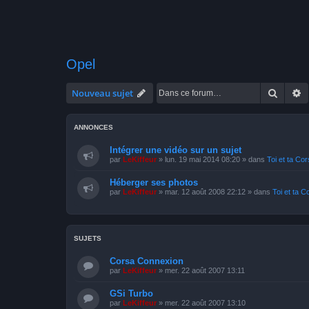
Opel
Recher
R
Nouveau sujet
ANNONCES
Intégrer une vidéo sur un sujet
par
LeKiffeur
»
lun. 19 mai 2014 08:20
» dans
Toi et ta Co
Héberger ses photos
par
LeKiffeur
»
mar. 12 août 2008 22:12
» dans
Toi et ta C
SUJETS
Corsa Connexion
par
LeKiffeur
»
mer. 22 août 2007 13:11
GSi Turbo
par
LeKiffeur
»
mer. 22 août 2007 13:10