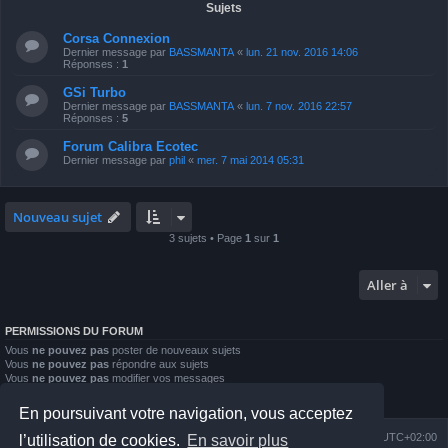
Sujets
Corsa Connexion
Dernier message par
BASSMANTA
«
lun. 21 nov. 2016 14:06
Réponses :
1
GSi Turbo
Dernier message par
BASSMANTA
«
lun. 7 nov. 2016 22:57
Réponses :
5
Forum Calibra Ecotec
Dernier message par
phil
«
mer. 7 mai 2014 05:31
Nouveau sujet
3 sujets • Page
1
sur
1
Aller à
PERMISSIONS DU FORUM
Vous
ne pouvez pas
poster de nouveaux sujets
Vous
ne pouvez pas
répondre aux sujets
Vous
ne pouvez pas
modifier vos messages
Vous
ne pouvez pas
supprimer vos messages
Vous
ne pouvez pas
joindre des fichiers
En poursuivant votre navigation, vous acceptez
Index du forum
Nous contacter
Heures au format
UTC+02:00
l’utilisation de cookies.
En savoir plus