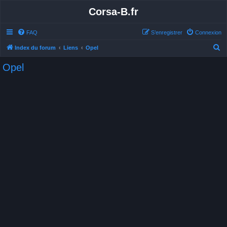
Corsa-B.fr
FAQ
S’enregistrer
Connexion
R
Index du forum
Liens
Opel
e
Opel
c
h
e
r
c
h
e
r