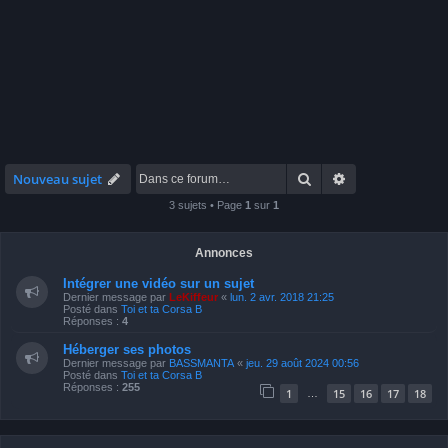
Rechercher
Recherche avan
Nouveau sujet
3 sujets • Page
1
sur
1
Annonces
Intégrer une vidéo sur un sujet
Dernier message par
LeKiffeur
«
lun. 2 avr. 2018 21:25
Posté dans
Toi et ta Corsa B
Réponses :
4
Héberger ses photos
Dernier message par
BASSMANTA
«
jeu. 29 août 2024 00:56
Posté dans
Toi et ta Corsa B
Réponses :
255
1
15
16
17
18
…