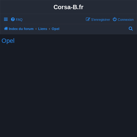
Corsa-B.fr
FAQ
S’enregistrer
Connexion
R
Index du forum
Liens
Opel
e
Opel
c
h
e
r
c
h
e
r