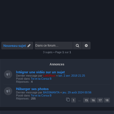
Rechercher
Recherche avan
Nouveau sujet
3 sujets • Page
1
sur
1
Annonces
Intégrer une vidéo sur un sujet
Dernier message par
LeKiffeur
«
lun. 2 avr. 2018 21:25
Posté dans
Toi et ta Corsa B
Réponses :
4
Héberger ses photos
Dernier message par
BASSMANTA
«
jeu. 29 août 2024 00:56
Posté dans
Toi et ta Corsa B
Réponses :
255
1
15
16
17
18
…