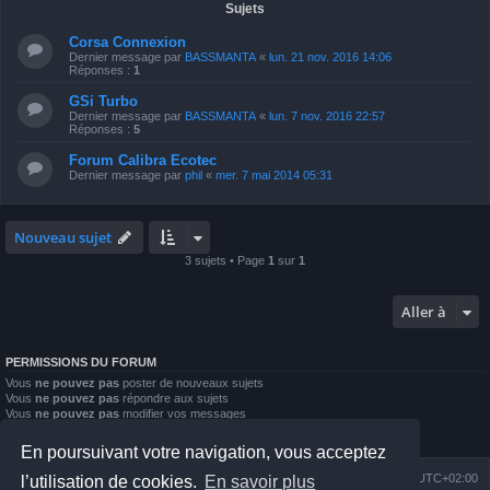
Sujets
Corsa Connexion
Dernier message par
BASSMANTA
«
lun. 21 nov. 2016 14:06
Réponses :
1
GSi Turbo
Dernier message par
BASSMANTA
«
lun. 7 nov. 2016 22:57
Réponses :
5
Forum Calibra Ecotec
Dernier message par
phil
«
mer. 7 mai 2014 05:31
Nouveau sujet
3 sujets • Page
1
sur
1
Aller à
PERMISSIONS DU FORUM
Vous
ne pouvez pas
poster de nouveaux sujets
Vous
ne pouvez pas
répondre aux sujets
Vous
ne pouvez pas
modifier vos messages
Vous
ne pouvez pas
supprimer vos messages
Vous
ne pouvez pas
joindre des fichiers
En poursuivant votre navigation, vous acceptez
Index du forum
Nous contacter
Heures au format
UTC+02:00
l’utilisation de cookies.
En savoir plus