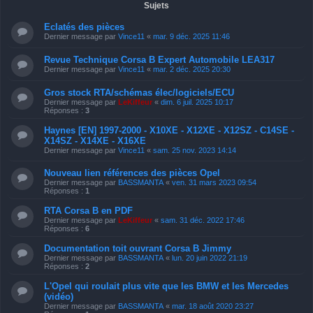
Sujets
Eclatés des pièces
Dernier message par
Vince11
«
mar. 9 déc. 2025 11:46
Revue Technique Corsa B Expert Automobile LEA317
Dernier message par
Vince11
«
mar. 2 déc. 2025 20:30
Gros stock RTA/schémas élec/logiciels/ECU
Dernier message par
LeKiffeur
«
dim. 6 juil. 2025 10:17
Réponses :
3
Haynes [EN] 1997-2000 - X10XE - X12XE - X12SZ - C14SE -
X14SZ - X14XE - X16XE
Dernier message par
Vince11
«
sam. 25 nov. 2023 14:14
Nouveau lien références des pièces Opel
Dernier message par
BASSMANTA
«
ven. 31 mars 2023 09:54
Réponses :
1
RTA Corsa B en PDF
Dernier message par
LeKiffeur
«
sam. 31 déc. 2022 17:46
Réponses :
6
Documentation toit ouvrant Corsa B Jimmy
Dernier message par
BASSMANTA
«
lun. 20 juin 2022 21:19
Réponses :
2
L'Opel qui roulait plus vite que les BMW et les Mercedes
(vidéo)
Dernier message par
BASSMANTA
«
mar. 18 août 2020 23:27