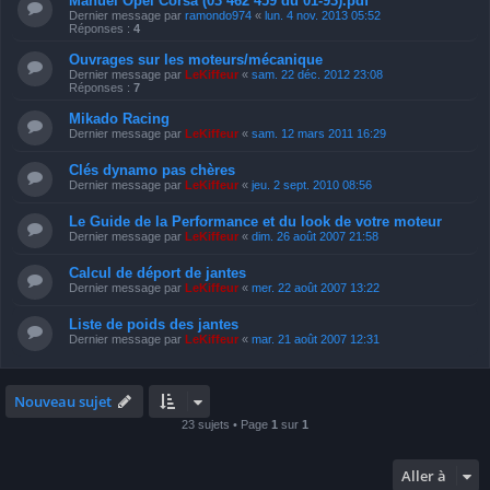
Manuel Opel Corsa (03 462 459 du 01-93).pdf
Dernier message par
ramondo974
«
lun. 4 nov. 2013 05:52
Réponses :
4
Ouvrages sur les moteurs/mécanique
Dernier message par
LeKiffeur
«
sam. 22 déc. 2012 23:08
Réponses :
7
Mikado Racing
Dernier message par
LeKiffeur
«
sam. 12 mars 2011 16:29
Clés dynamo pas chères
Dernier message par
LeKiffeur
«
jeu. 2 sept. 2010 08:56
Le Guide de la Performance et du look de votre moteur
Dernier message par
LeKiffeur
«
dim. 26 août 2007 21:58
Calcul de déport de jantes
Dernier message par
LeKiffeur
«
mer. 22 août 2007 13:22
Liste de poids des jantes
Dernier message par
LeKiffeur
«
mar. 21 août 2007 12:31
Nouveau sujet
23 sujets • Page
1
sur
1
Aller à