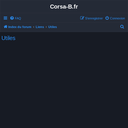
Corsa-B.fr
FAQ
S’enregistrer
Connexion
R
Index du forum
Liens
Utiles
e
Utiles
c
h
e
r
c
h
e
r