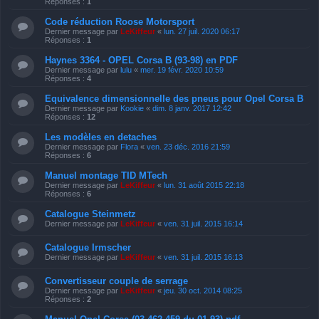
Réponses :
1
Code réduction Roose Motorsport
Dernier message par
LeKiffeur
«
lun. 27 juil. 2020 06:17
Réponses :
1
Haynes 3364 - OPEL Corsa B (93-98) en PDF
Dernier message par
lulu
«
mer. 19 févr. 2020 10:59
Réponses :
4
Equivalence dimensionnelle des pneus pour Opel Corsa B
Dernier message par
Kookie
«
dim. 8 janv. 2017 12:42
Réponses :
12
Les modèles en detaches
Dernier message par
Flora
«
ven. 23 déc. 2016 21:59
Réponses :
6
Manuel montage TID MTech
Dernier message par
LeKiffeur
«
lun. 31 août 2015 22:18
Réponses :
6
Catalogue Steinmetz
Dernier message par
LeKiffeur
«
ven. 31 juil. 2015 16:14
Catalogue Irmscher
Dernier message par
LeKiffeur
«
ven. 31 juil. 2015 16:13
Convertisseur couple de serrage
Dernier message par
LeKiffeur
«
jeu. 30 oct. 2014 08:25
Réponses :
2