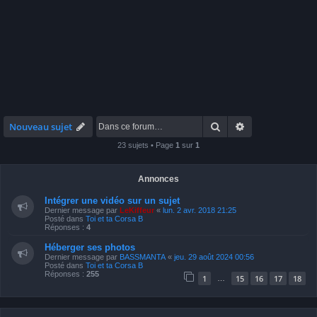
Rechercher
Recherche avan
Nouveau sujet
23 sujets • Page
1
sur
1
Annonces
Intégrer une vidéo sur un sujet
Dernier message par
LeKiffeur
«
lun. 2 avr. 2018 21:25
Posté dans
Toi et ta Corsa B
Réponses :
4
Héberger ses photos
Dernier message par
BASSMANTA
«
jeu. 29 août 2024 00:56
Posté dans
Toi et ta Corsa B
Réponses :
255
1
15
16
17
18
…