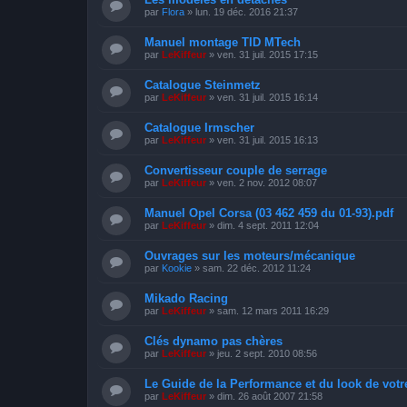
par
Flora
»
lun. 19 déc. 2016 21:37
Manuel montage TID MTech
par
LeKiffeur
»
ven. 31 juil. 2015 17:15
Catalogue Steinmetz
par
LeKiffeur
»
ven. 31 juil. 2015 16:14
Catalogue Irmscher
par
LeKiffeur
»
ven. 31 juil. 2015 16:13
Convertisseur couple de serrage
par
LeKiffeur
»
ven. 2 nov. 2012 08:07
Manuel Opel Corsa (03 462 459 du 01-93).pdf
par
LeKiffeur
»
dim. 4 sept. 2011 12:04
Ouvrages sur les moteurs/mécanique
par
Kookie
»
sam. 22 déc. 2012 11:24
Mikado Racing
par
LeKiffeur
»
sam. 12 mars 2011 16:29
Clés dynamo pas chères
par
LeKiffeur
»
jeu. 2 sept. 2010 08:56
Le Guide de la Performance et du look de vot
par
LeKiffeur
»
dim. 26 août 2007 21:58