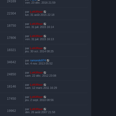
24169
ven. 23 déc. 2016 21:59
par
LeKiffeur
22304
lun. 31 août 2015 22:18
par
LeKiffeur
18750
ven. 31 juil. 2015 16:14
par
LeKiffeur
17806
ven. 31 juil. 2015 16:13
par
LeKiffeur
18321
jeu. 30 oct. 2014 08:25
par
ramondo974
34642
lun. 4 nov. 2013 05:52
par
LeKiffeur
24850
sam. 22 déc. 2012 23:08
par
LeKiffeur
18146
sam. 12 mars 2011 16:29
par
LeKiffeur
17450
jeu. 2 sept. 2010 08:56
par
LeKiffeur
19962
dim. 26 août 2007 21:58