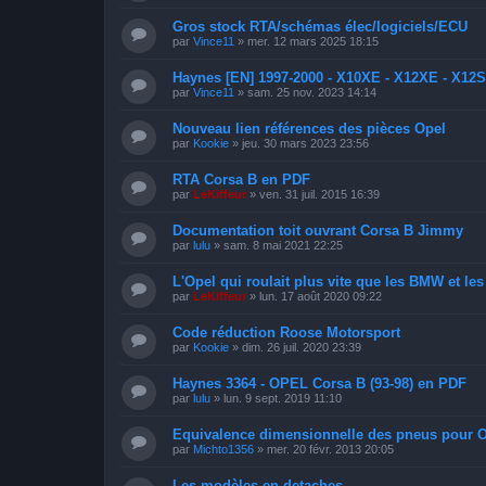
Gros stock RTA/schémas élec/logiciels/ECU
par
Vince11
»
mer. 12 mars 2025 18:15
Haynes [EN] 1997-2000 - X10XE - X12XE - X12
par
Vince11
»
sam. 25 nov. 2023 14:14
Nouveau lien références des pièces Opel
par
Kookie
»
jeu. 30 mars 2023 23:56
RTA Corsa B en PDF
par
LeKiffeur
»
ven. 31 juil. 2015 16:39
Documentation toit ouvrant Corsa B Jimmy
par
lulu
»
sam. 8 mai 2021 22:25
L'Opel qui roulait plus vite que les BMW et le
par
LeKiffeur
»
lun. 17 août 2020 09:22
Code réduction Roose Motorsport
par
Kookie
»
dim. 26 juil. 2020 23:39
Haynes 3364 - OPEL Corsa B (93-98) en PDF
par
lulu
»
lun. 9 sept. 2019 11:10
Equivalence dimensionnelle des pneus pour 
par
Michto1356
»
mer. 20 févr. 2013 20:05
Les modèles en detaches