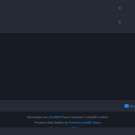
0
0
Nou
Développé par
phpBB
® Forum Software © phpBB Limited
Prosilver Dark Edition by
Premium phpBB Styles
Traduit par
phpBB-fr.com
Confidentialité
|
Conditions