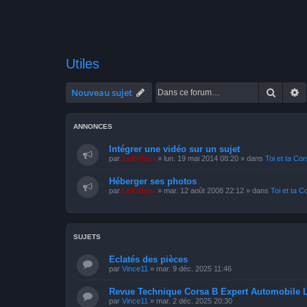
Utiles
Recher
R
Nouveau sujet
ANNONCES
Intégrer une vidéo sur un sujet
par
LeKiffeur
»
lun. 19 mai 2014 08:20
» dans
Toi et ta Co
Héberger ses photos
par
LeKiffeur
»
mar. 12 août 2008 22:12
» dans
Toi et ta C
SUJETS
Eclatés des pièces
par
Vince11
»
mar. 9 déc. 2025 11:46
Revue Technique Corsa B Expert Automobile 
par
Vince11
»
mar. 2 déc. 2025 20:30