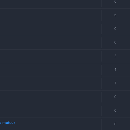
6
6
0
0
2
4
7
0
0
re moteur
0