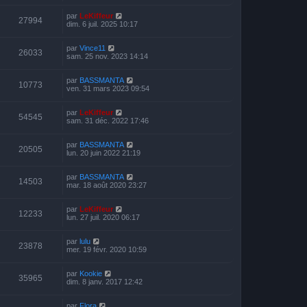
par
LeKiffeur
27994
dim. 6 juil. 2025 10:17
par
Vince11
26033
sam. 25 nov. 2023 14:14
par
BASSMANTA
10773
ven. 31 mars 2023 09:54
par
LeKiffeur
54545
sam. 31 déc. 2022 17:46
par
BASSMANTA
20505
lun. 20 juin 2022 21:19
par
BASSMANTA
14503
mar. 18 août 2020 23:27
par
LeKiffeur
12233
lun. 27 juil. 2020 06:17
par
lulu
23878
mer. 19 févr. 2020 10:59
par
Kookie
35965
dim. 8 janv. 2017 12:42
par
Flora