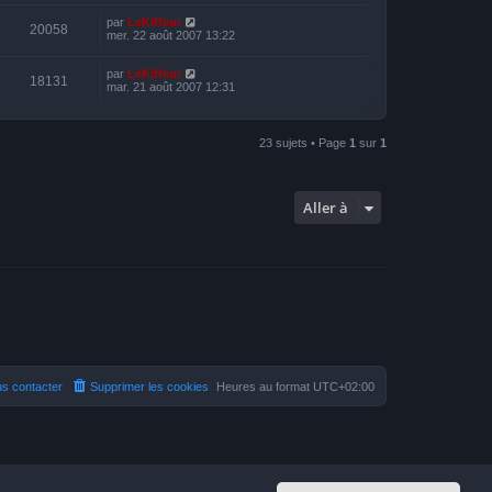
par
LeKiffeur
20058
mer. 22 août 2007 13:22
par
LeKiffeur
18131
mar. 21 août 2007 12:31
23 sujets • Page
1
sur
1
Aller à
s contacter
Supprimer les cookies
Heures au format
UTC+02:00