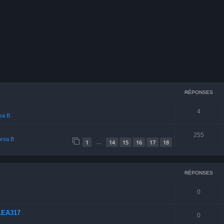
cher
echerche avancée
RÉPONSES
4
rsa B
255
orsa B
1
14
15
16
17
18
…
RÉPONSES
0
LEA317
0