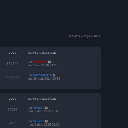
23 sujets • Page
1
sur
1
VUES
DERNIER MESSAGE
par
LeKiffeur
389546
lun. 2 avr. 2018 21:25
par
BASSMANTA
1938595
jeu. 29 août 2024 00:56
VUES
DERNIER MESSAGE
par
Vince11
10287
mar. 9 déc. 2025 11:46
par
Vince11
2436
mar. 2 déc. 2025 20:30