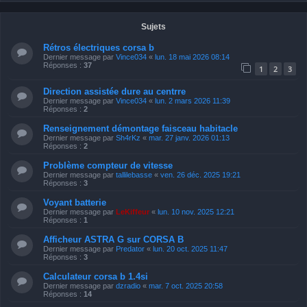
Sujets
Rétros électriques corsa b
Dernier message par
Vince034
«
lun. 18 mai 2026 08:14
Réponses :
37
1
2
3
Direction assistée dure au centrre
Dernier message par
Vince034
«
lun. 2 mars 2026 11:39
Réponses :
2
Renseignement démontage faisceau habitacle
Dernier message par
Sh4rKz
«
mar. 27 janv. 2026 01:13
Réponses :
2
Problème compteur de vitesse
Dernier message par
tallilebasse
«
ven. 26 déc. 2025 19:21
Réponses :
3
Voyant batterie
Dernier message par
LeKiffeur
«
lun. 10 nov. 2025 12:21
Réponses :
1
Afficheur ASTRA G sur CORSA B
Dernier message par
Predator
«
lun. 20 oct. 2025 11:47
Réponses :
3
Calculateur corsa b 1.4si
Dernier message par
dzradio
«
mar. 7 oct. 2025 20:58
Réponses :
14