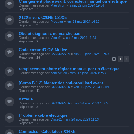
Changement phare avant: correcteur manuel ou électrique
Dernier message par
MaelStrom
«
sam. 22 juin 2024 19:36
Réponses :
3
X12XE vers C20NE/C20XE
Dernier message par
Predator
«
lun. 13 mai 2024 14:19
Réponses :
3
Obd et diagnostic ne marche pas
Dernier message par
Vince11
«
jeu. 2 mai 2024 11:23
Réponses :
7
Code erreur 43 GM Multec
Dernier message par
BASSMANTA
«
dim. 21 janv. 2024 21:50
Réponses :
18
1
2
remplacement phare réglage manuel par un électrique
Dernier message par
benco7520
«
ven. 12 janv. 2024 19:53
[Corsa B 1.2] Monter des anti-brouillard avant
Dernier message par
BASSMANTA
«
ven. 12 janv. 2024 12:09
Réponses :
11
batterie
Dernier message par
BASSMANTA
«
dim. 26 nov. 2023 13:05
Réponses :
2
Probleme cable electrique
Dernier message par
Vince11
«
lun. 20 nov. 2023 11:13
Réponses :
2
Connecteur Calculateur X14XE