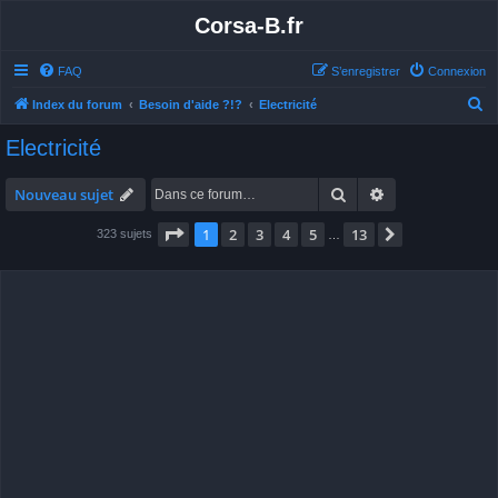
Corsa-B.fr
FAQ
S’enregistrer
Connexion
R
Index du forum
Besoin d'aide ?!?
Electricité
e
Electricité
c
h
Rechercher
Recherche avan
Nouveau sujet
e
Page
1
sur
13
1
2
3
4
5
13
Suivante
323 sujets
…
r
c
h
e
r