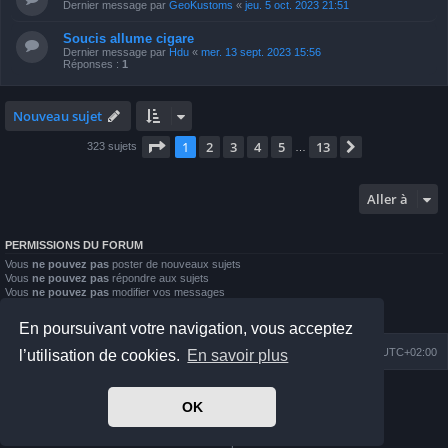
Dernier message par
GeoKustoms
«
jeu. 5 oct. 2023 21:51
Soucis allume cigare
Dernier message par
Hdu
«
mer. 13 sept. 2023 15:56
Réponses :
1
Nouveau sujet
Page
1
sur
13
1
2
3
4
5
13
Suivante
323 sujets
…
Aller à
PERMISSIONS DU FORUM
Vous
ne pouvez pas
poster de nouveaux sujets
Vous
ne pouvez pas
répondre aux sujets
Vous
ne pouvez pas
modifier vos messages
Vous
ne pouvez pas
supprimer vos messages
Vous
ne pouvez pas
joindre des fichiers
En poursuivant votre navigation, vous acceptez
Index du forum
Nous contacter
Heures au format
UTC+02:00
l’utilisation de cookies.
En savoir plus
Développé par
phpBB
® Forum Software © phpBB Limited
OK
Prosilver Dark Edition by
Premium phpBB Styles
Traduit par
phpBB-fr.com
Confidentialité
|
Conditions