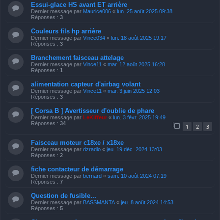
Essui-glace HS avant ET arrière
Dernier message par
Maurice006
«
lun. 25 août 2025 09:38
Réponses :
3
Couleurs fils hp arrière
Dernier message par
Vince034
«
lun. 18 août 2025 19:17
Réponses :
3
Branchement faisceau attelage
Dernier message par
Vince11
«
mar. 12 août 2025 16:28
Réponses :
1
alimentation capteur d'airbag volant
Dernier message par
Vince11
«
mar. 3 juin 2025 12:03
Réponses :
3
[ Corsa B ] Avertisseur d'oublie de phare
Dernier message par
LeKiffeur
«
lun. 3 févr. 2025 19:49
Réponses :
34
1
2
3
Faisceau moteur c18xe / x18xe
Dernier message par
dzradio
«
jeu. 19 déc. 2024 13:03
Réponses :
2
fiche contacteur de démarrage
Dernier message par
bernard
«
sam. 10 août 2024 07:19
Réponses :
7
Question de fusible...
Dernier message par
BASSMANTA
«
jeu. 8 août 2024 14:53
Réponses :
5