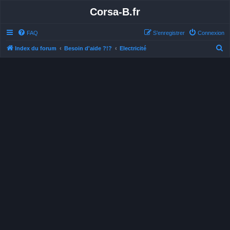
Corsa-B.fr
FAQ
S’enregistrer
Connexion
R
Index du forum
Besoin d'aide ?!?
Electricité
e
c
h
e
r
c
h
e
r