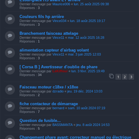
Dernier message par
Maurice006
«
lun. 25 août 2025 09:38
Réponses :
3
Couleurs fils hp arrière
Dernier message par
Vince034
«
lun. 18 août 2025 19:17
Réponses :
3
Branchement faisceau attelage
Dernier message par
Vince11
«
mar. 12 août 2025 16:28
Réponses :
1
alimentation capteur d'airbag volant
Dernier message par
Vince11
«
mar. 3 juin 2025 12:03
Réponses :
3
[ Corsa B ] Avertisseur d'oublie de phare
Dernier message par
LeKiffeur
«
lun. 3 févr. 2025 19:49
Réponses :
34
1
2
3
Faisceau moteur c18xe / x18xe
Dernier message par
dzradio
«
jeu. 19 déc. 2024 13:03
Réponses :
2
fiche contacteur de démarrage
Dernier message par
bernard
«
sam. 10 août 2024 07:19
Réponses :
7
Question de fusible...
Dernier message par
BASSMANTA
«
jeu. 8 août 2024 14:53
Réponses :
5
Changement phare avant: correcteur manuel ou électrique