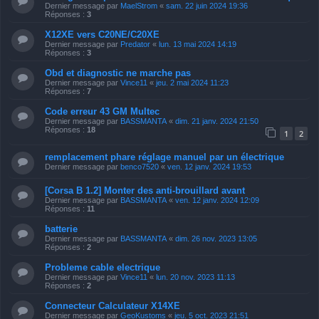
Dernier message par
MaelStrom
«
sam. 22 juin 2024 19:36
Réponses :
3
X12XE vers C20NE/C20XE
Dernier message par
Predator
«
lun. 13 mai 2024 14:19
Réponses :
3
Obd et diagnostic ne marche pas
Dernier message par
Vince11
«
jeu. 2 mai 2024 11:23
Réponses :
7
Code erreur 43 GM Multec
Dernier message par
BASSMANTA
«
dim. 21 janv. 2024 21:50
Réponses :
18
1
2
remplacement phare réglage manuel par un électrique
Dernier message par
benco7520
«
ven. 12 janv. 2024 19:53
[Corsa B 1.2] Monter des anti-brouillard avant
Dernier message par
BASSMANTA
«
ven. 12 janv. 2024 12:09
Réponses :
11
batterie
Dernier message par
BASSMANTA
«
dim. 26 nov. 2023 13:05
Réponses :
2
Probleme cable electrique
Dernier message par
Vince11
«
lun. 20 nov. 2023 11:13
Réponses :
2
Connecteur Calculateur X14XE
Dernier message par
GeoKustoms
«
jeu. 5 oct. 2023 21:51