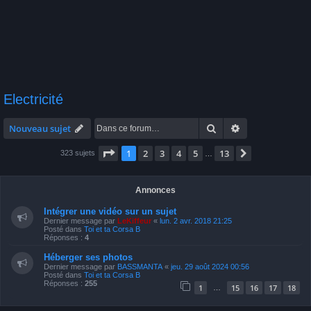
Electricité
Rechercher
Recherche avan
Nouveau sujet
Page
1
sur
13
1
2
3
4
5
13
Suivante
323 sujets
…
Annonces
Intégrer une vidéo sur un sujet
Dernier message par
LeKiffeur
«
lun. 2 avr. 2018 21:25
Posté dans
Toi et ta Corsa B
Réponses :
4
Héberger ses photos
Dernier message par
BASSMANTA
«
jeu. 29 août 2024 00:56
Posté dans
Toi et ta Corsa B
Réponses :
255
1
15
16
17
18
…