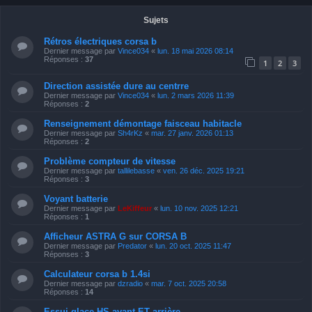
Sujets
Rétros électriques corsa b
Dernier message par
Vince034
«
lun. 18 mai 2026 08:14
Réponses :
37
1
2
3
Direction assistée dure au centrre
Dernier message par
Vince034
«
lun. 2 mars 2026 11:39
Réponses :
2
Renseignement démontage faisceau habitacle
Dernier message par
Sh4rKz
«
mar. 27 janv. 2026 01:13
Réponses :
2
Problème compteur de vitesse
Dernier message par
tallilebasse
«
ven. 26 déc. 2025 19:21
Réponses :
3
Voyant batterie
Dernier message par
LeKiffeur
«
lun. 10 nov. 2025 12:21
Réponses :
1
Afficheur ASTRA G sur CORSA B
Dernier message par
Predator
«
lun. 20 oct. 2025 11:47
Réponses :
3
Calculateur corsa b 1.4si
Dernier message par
dzradio
«
mar. 7 oct. 2025 20:58
Réponses :
14
Essui-glace HS avant ET arrière