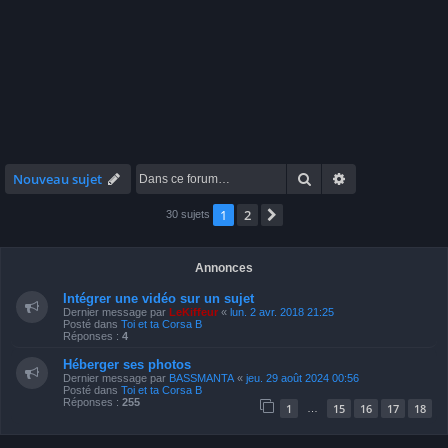
Rechercher
Recherche avan
Nouveau sujet
1
2
Suivante
30 sujets
Annonces
Intégrer une vidéo sur un sujet
Dernier message par
LeKiffeur
«
lun. 2 avr. 2018 21:25
Posté dans
Toi et ta Corsa B
Réponses :
4
Héberger ses photos
Dernier message par
BASSMANTA
«
jeu. 29 août 2024 00:56
Posté dans
Toi et ta Corsa B
Réponses :
255
1
15
16
17
18
…