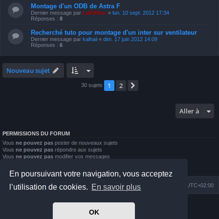
Montage d'un ODB de Astra F
Dernier message par
LeKiffeur
«
lun. 10 sept. 2012 17:34
Réponses :
8
Recherché tuto pour montage d'un inter sur ventilateur
Dernier message par
kalhaii
«
dim. 17 juin 2012 14:09
Réponses :
6
Nouveau sujet
1
2
Suivante
30 sujets
Aller à
PERMISSIONS DU FORUM
Vous
ne pouvez pas
poster de nouveaux sujets
Vous
ne pouvez pas
répondre aux sujets
Vous
ne pouvez pas
modifier vos messages
Vous
ne pouvez pas
supprimer vos messages
Vous
ne pouvez pas
joindre des fichiers
En poursuivant votre navigation, vous acceptez
Index du forum
Nous contacter
Heures au format
UTC+02:00
l’utilisation de cookies.
En savoir plus
Développé par
phpBB
® Forum Software © phpBB Limited
OK
Prosilver Dark Edition by
Premium phpBB Styles