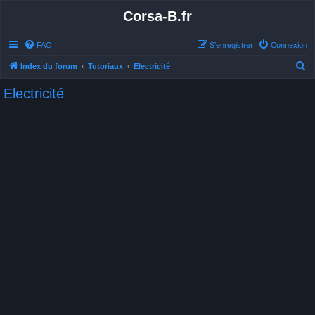
Corsa-B.fr
FAQ
S’enregistrer
Connexion
R
Index du forum
Tutoriaux
Electricité
e
Electricité
c
h
e
r
c
h
e
r