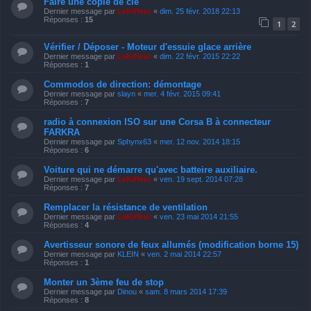
Faire une copie de clé
Dernier message par
LeKiffeur
«
dim. 25 févr. 2018 22:13
Réponses :
15
1
2
Vérifier / Déposer - Moteur d'essuie glace arrière
Dernier message par
LeKiffeur
«
dim. 22 févr. 2015 22:22
Réponses :
1
Commodos de direction: démontage
Dernier message par
slayn
«
mer. 4 févr. 2015 09:41
Réponses :
7
radio à connexion ISO sur une Corsa B à connecteur
FARKRA
Dernier message par
Sphynx63
«
mer. 12 nov. 2014 18:15
Réponses :
6
Voiture qui ne démarre qu'avec batteire auxiliaire.
Dernier message par
LeKiffeur
«
ven. 19 sept. 2014 07:28
Réponses :
7
Remplacer la résistance de ventilation
Dernier message par
LeKiffeur
«
ven. 23 mai 2014 21:55
Réponses :
4
Avertisseur sonore de feux allumés (modification borne 15)
Dernier message par
KLEIN
«
ven. 2 mai 2014 22:57
Réponses :
1
Monter un 3ème feu de stop
Dernier message par
Dinou
«
sam. 8 mars 2014 17:39
Réponses :
8