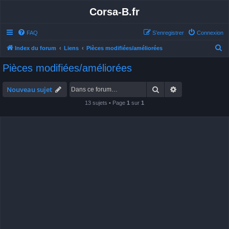
Corsa-B.fr
FAQ
S’enregistrer
Connexion
R
Index du forum
Liens
Pièces modifiées/améliorées
e
Pièces modifiées/améliorées
c
h
Rechercher
Recherche avan
Nouveau sujet
e
13 sujets • Page
1
sur
1
r
c
h
e
r