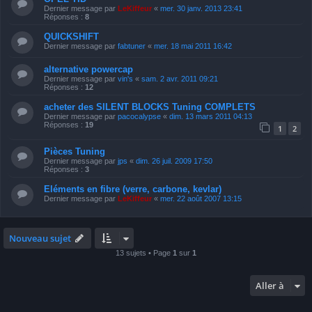
Dernier message par
LeKiffeur
«
mer. 30 janv. 2013 23:41
Réponses :
8
QUICKSHIFT
Dernier message par
fabtuner
«
mer. 18 mai 2011 16:42
alternative powercap
Dernier message par
vin's
«
sam. 2 avr. 2011 09:21
Réponses :
12
acheter des SILENT BLOCKS Tuning COMPLETS
Dernier message par
pacocalypse
«
dim. 13 mars 2011 04:13
Réponses :
19
1
2
Pièces Tuning
Dernier message par
jps
«
dim. 26 juil. 2009 17:50
Réponses :
3
Eléments en fibre (verre, carbone, kevlar)
Dernier message par
LeKiffeur
«
mer. 22 août 2007 13:15
Nouveau sujet
13 sujets • Page
1
sur
1
Aller à