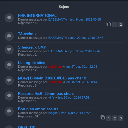
Sujets
HHK INTERNATIONAL
Dernier message par
BASSMANTA
«
jeu. 9 déc. 2021 00:58
Réponses :
15
1
2
TA-technix
Dernier message par
BASSMANTA
«
mar. 22 nov. 2016 23:45
Silencieux OMP
Dernier message par
BASSMANTA
«
jeu. 3 nov. 2016 17:47
Réponses :
2
Listing de sites
Dernier message par
LeKiffeur
«
lun. 27 oct. 2014 22:08
Réponses :
2
[eBay] Bilstein B10/B14/B16 pas cher !!!
Dernier message par
LeKiffeur
«
jeu. 16 oct. 2014 20:44
Réponses :
3
Ressorts H&R -35mm pas chers
Dernier message par
vin's
«
jeu. 16 oct. 2014 17:59
Réponses :
1
Bon plan amortisseurs !
Dernier message par
Kingus
«
ven. 6 juin 2014 17:28
Réponses :
31
1
2
3
OPEL TID