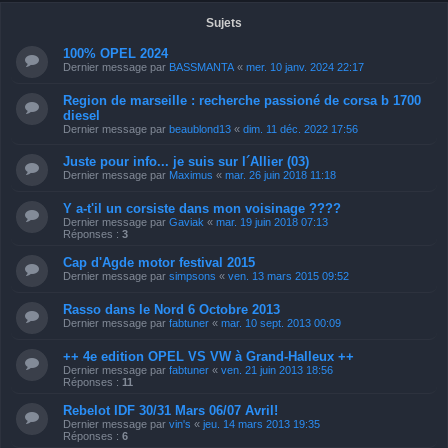
Sujets
100% OPEL 2024
Dernier message par
BASSMANTA
«
mer. 10 janv. 2024 22:17
Region de marseille : recherche passioné de corsa b 1700
diesel
Dernier message par
beaublond13
«
dim. 11 déc. 2022 17:56
Juste pour info... je suis sur l´Allier (03)
Dernier message par
Maximus
«
mar. 26 juin 2018 11:18
Y a-t'il un corsiste dans mon voisinage ????
Dernier message par
Gaviak
«
mar. 19 juin 2018 07:13
Réponses :
3
Cap d'Agde motor festival 2015
Dernier message par
simpsons
«
ven. 13 mars 2015 09:52
Rasso dans le Nord 6 Octobre 2013
Dernier message par
fabtuner
«
mar. 10 sept. 2013 00:09
++ 4e edition OPEL VS VW à Grand-Halleux ++
Dernier message par
fabtuner
«
ven. 21 juin 2013 18:56
Réponses :
11
Rebelot IDF 30/31 Mars 06/07 Avril!
Dernier message par
vin's
«
jeu. 14 mars 2013 19:35
Réponses :
6