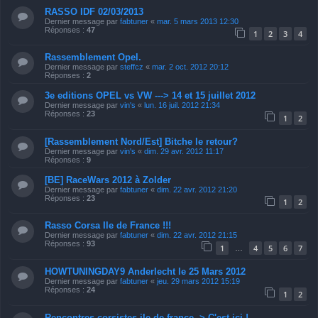
RASSO IDF 02/03/2013
Dernier message par
fabtuner
«
mar. 5 mars 2013 12:30
Réponses :
47
1
2
3
4
Rassemblement Opel.
Dernier message par
steffcz
«
mar. 2 oct. 2012 20:12
Réponses :
2
3e editions OPEL vs VW ---> 14 et 15 juillet 2012
Dernier message par
vin's
«
lun. 16 juil. 2012 21:34
Réponses :
23
1
2
[Rassemblement Nord/Est] Bitche le retour?
Dernier message par
vin's
«
dim. 29 avr. 2012 11:17
Réponses :
9
[BE] RaceWars 2012 à Zolder
Dernier message par
fabtuner
«
dim. 22 avr. 2012 21:20
Réponses :
23
1
2
Rasso Corsa Ile de France !!!
Dernier message par
fabtuner
«
dim. 22 avr. 2012 21:15
Réponses :
93
1
4
5
6
7
…
HOWTUNINGDAY9 Anderlecht le 25 Mars 2012
Dernier message par
fabtuner
«
jeu. 29 mars 2012 15:19
Réponses :
24
1
2
Rencontres corsistes ile de france -> C'est ici !