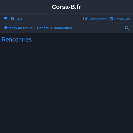
Corsa-B.fr
FAQ
S’enregistrer
Connexion
R
Index du forum
Général
Rencontres
e
Rencontres
c
h
e
r
c
h
e
r