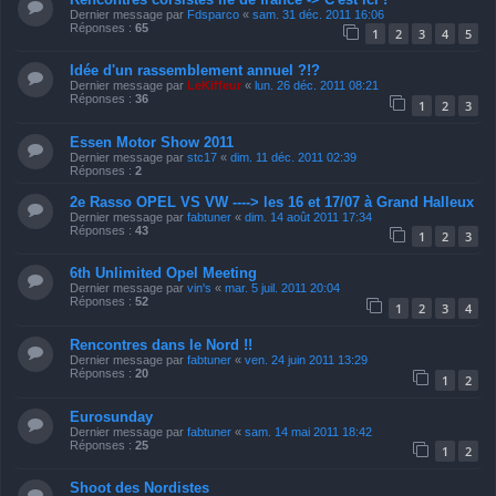
Dernier message par
Fdsparco
«
sam. 31 déc. 2011 16:06
Réponses :
65
1
2
3
4
5
Idée d'un rassemblement annuel ?!?
Dernier message par
LeKiffeur
«
lun. 26 déc. 2011 08:21
Réponses :
36
1
2
3
Essen Motor Show 2011
Dernier message par
stc17
«
dim. 11 déc. 2011 02:39
Réponses :
2
2e Rasso OPEL VS VW ----> les 16 et 17/07 à Grand Halleux
Dernier message par
fabtuner
«
dim. 14 août 2011 17:34
Réponses :
43
1
2
3
6th Unlimited Opel Meeting
Dernier message par
vin's
«
mar. 5 juil. 2011 20:04
Réponses :
52
1
2
3
4
Rencontres dans le Nord !!
Dernier message par
fabtuner
«
ven. 24 juin 2011 13:29
Réponses :
20
1
2
Eurosunday
Dernier message par
fabtuner
«
sam. 14 mai 2011 18:42
Réponses :
25
1
2
Shoot des Nordistes