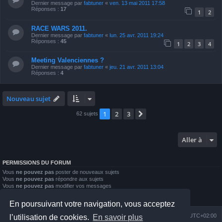
Dernier message par
fabtuner
«
ven. 13 mai 2011 17:58
Réponses :
17
1
2
RACE WARS 2011.
Dernier message par
fabtuner
«
lun. 25 avr. 2011 19:24
Réponses :
45
1
2
3
4
Meeting Valenciennes ?
Dernier message par
fabtuner
«
jeu. 21 avr. 2011 13:04
Réponses :
4
Nouveau sujet
1
2
3
Suivante
62 sujets
Aller à
PERMISSIONS DU FORUM
Vous
ne pouvez pas
poster de nouveaux sujets
Vous
ne pouvez pas
répondre aux sujets
Vous
ne pouvez pas
modifier vos messages
Vous
ne pouvez pas
supprimer vos messages
Vous
ne pouvez pas
joindre des fichiers
En poursuivant votre navigation, vous acceptez
Index du forum
Nous contacter
Heures au format
UTC+02:00
l’utilisation de cookies.
En savoir plus