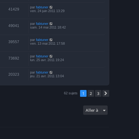
par
fabtuner
41429
ven. 24 juin 2011 13:29
par
fabtuner
49041
sam. 14 mai 2011 18:42
par
fabtuner
39557
ven. 13 mai 2011 17:58
par
fabtuner
73692
lun. 25 avr. 2011 19:24
par
fabtuner
20323
jeu. 21 avr. 2011 13:04
1
2
3
Suivante
62 sujets
Aller à