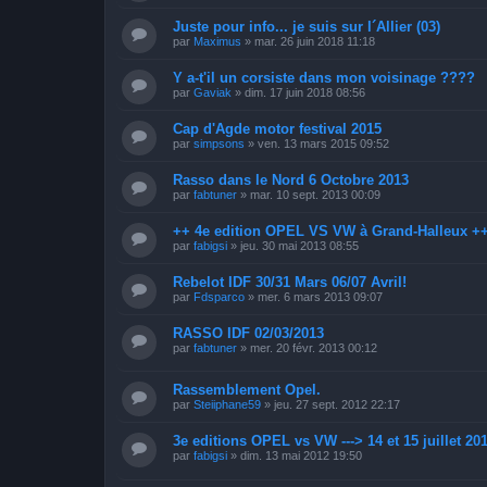
Juste pour info... je suis sur l´Allier (03)
par
Maximus
»
mar. 26 juin 2018 11:18
Y a-t'il un corsiste dans mon voisinage ????
par
Gaviak
»
dim. 17 juin 2018 08:56
Cap d'Agde motor festival 2015
par
simpsons
»
ven. 13 mars 2015 09:52
Rasso dans le Nord 6 Octobre 2013
par
fabtuner
»
mar. 10 sept. 2013 00:09
++ 4e edition OPEL VS VW à Grand-Halleux +
par
fabigsi
»
jeu. 30 mai 2013 08:55
Rebelot IDF 30/31 Mars 06/07 Avril!
par
Fdsparco
»
mer. 6 mars 2013 09:07
RASSO IDF 02/03/2013
par
fabtuner
»
mer. 20 févr. 2013 00:12
Rassemblement Opel.
par
Steiiphane59
»
jeu. 27 sept. 2012 22:17
3e editions OPEL vs VW ---> 14 et 15 juillet 20
par
fabigsi
»
dim. 13 mai 2012 19:50