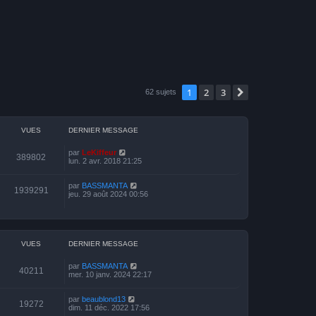
1
2
3
Suivante
62 sujets
VUES
DERNIER MESSAGE
par
LeKiffeur
389802
lun. 2 avr. 2018 21:25
par
BASSMANTA
1939291
jeu. 29 août 2024 00:56
VUES
DERNIER MESSAGE
par
BASSMANTA
40211
mer. 10 janv. 2024 22:17
par
beaublond13
19272
dim. 11 déc. 2022 17:56