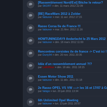
[Rassemblement Nord/Est] Bitche le retour?
par
SKORT
»
dim. 11 mars 2012 22:39
[BE] RaceWars 2012 à Zolder
par
fabtuner
»
mer. 11 avr. 2012 17:15
Rasso Corsa Ile de France !!!
par
fabtuner
»
mar. 21 févr. 2012 11:16
HOWTUNINGDAY9 Anderlecht le 25 Mars 2012
par
fabtuner
»
dim. 18 mars 2012 11:00
Rencontres corsistes ile de france -> C'est ici !
par
Durty94
»
dim. 20 nov. 2011 20:35
Idée d'un rassemblement annuel ?!?
par
LeKiffeur
»
dim. 18 déc. 2011 18:15
Essen Motor Show 2011
par
fabtuner
»
dim. 11 déc. 2011 01:18
2e Rasso OPEL VS VW ----> les 16 et 17/07 à G
par
fabigsi
»
lun. 20 juin 2011 13:34
6th Unlimited Opel Meeting
par
fabtuner
»
lun. 13 juin 2011 20:57