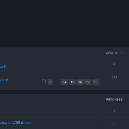
cher
echerche avancée
RÉPONSES
4
rsa B
255
orsa B
1
14
15
16
17
18
…
RÉPONSES
0
orsa b 1700 diesel
0