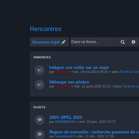
Rencontres
Recher
R
Nouveau sujet
ANNONCES
Intégrer une vidéo sur un sujet
par
LeKiffeur
»
lun. 19 mai 2014 08:20
» dans
Toi et ta Co
Héberger ses photos
par
LeKiffeur
»
mar. 12 août 2008 22:12
» dans
Toi et ta C
SUJETS
100% OPEL 2024
par
BASSMANTA
»
mer. 10 janv. 2024 22:17
Region de marseille : recherche passioné de c
par
beaublond13
»
dim. 11 déc. 2022 17:56