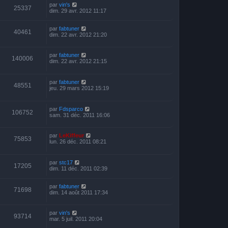
par
vin's
25337
dim. 29 avr. 2012 11:17
par
fabtuner
40461
dim. 22 avr. 2012 21:20
par
fabtuner
140006
dim. 22 avr. 2012 21:15
par
fabtuner
48551
jeu. 29 mars 2012 15:19
par
Fdsparco
106752
sam. 31 déc. 2011 16:06
par
LeKiffeur
75853
lun. 26 déc. 2011 08:21
par
stc17
17205
dim. 11 déc. 2011 02:39
par
fabtuner
71698
dim. 14 août 2011 17:34
par
vin's
93714
mar. 5 juil. 2011 20:04