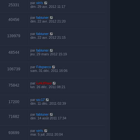
par
vin's
25331
dim. 29 avr. 2012 11:17
par
fabtuner
40456
dim. 22 avr. 2012 21:20
par
fabtuner
139979
dim. 22 avr. 2012 21:15
par
fabtuner
48544
jeu. 29 mars 2012 15:19
par
Fdsparco
106739
sam. 31 déc. 2011 16:06
par
LeKiffeur
75842
lun. 26 déc. 2011 08:21
par
stc17
17200
dim. 11 déc. 2011 02:39
par
fabtuner
71682
dim. 14 août 2011 17:34
par
vin's
93699
mar. 5 juil. 2011 20:04