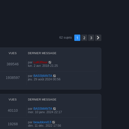
1
2
3
Suivante
62 sujets
VUES
DERNIER MESSAGE
par
LeKiffeur
389546
lun. 2 avr. 2018 21:25
par
BASSMANTA
1938597
jeu. 29 août 2024 00:56
VUES
DERNIER MESSAGE
par
BASSMANTA
40110
mer. 10 janv. 2024 22:17
par
beaublond13
19268
dim. 11 déc. 2022 17:56