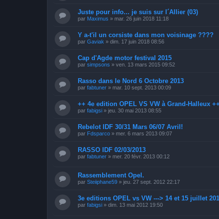
Juste pour info... je suis sur l´Allier (03)
par
Maximus
»
mar. 26 juin 2018 11:18
Y a-t'il un corsiste dans mon voisinage ????
par
Gaviak
»
dim. 17 juin 2018 08:56
Cap d'Agde motor festival 2015
par
simpsons
»
ven. 13 mars 2015 09:52
Rasso dans le Nord 6 Octobre 2013
par
fabtuner
»
mar. 10 sept. 2013 00:09
++ 4e edition OPEL VS VW à Grand-Halleux +
par
fabigsi
»
jeu. 30 mai 2013 08:55
Rebelot IDF 30/31 Mars 06/07 Avril!
par
Fdsparco
»
mer. 6 mars 2013 09:07
RASSO IDF 02/03/2013
par
fabtuner
»
mer. 20 févr. 2013 00:12
Rassemblement Opel.
par
Steiiphane59
»
jeu. 27 sept. 2012 22:17
3e editions OPEL vs VW ---> 14 et 15 juillet 20
par
fabigsi
»
dim. 13 mai 2012 19:50