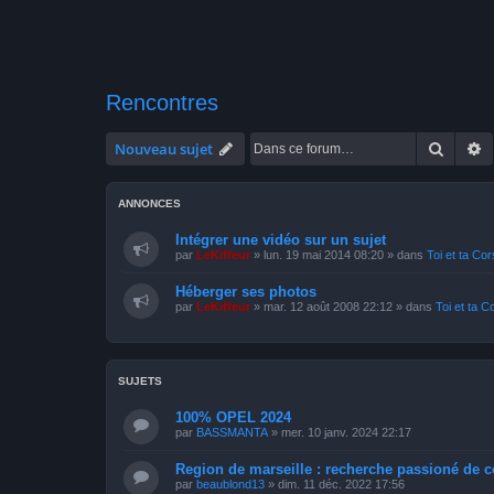
Rencontres
Recher
R
Nouveau sujet
ANNONCES
Intégrer une vidéo sur un sujet
par
LeKiffeur
»
lun. 19 mai 2014 08:20
» dans
Toi et ta Co
Héberger ses photos
par
LeKiffeur
»
mar. 12 août 2008 22:12
» dans
Toi et ta C
SUJETS
100% OPEL 2024
par
BASSMANTA
»
mer. 10 janv. 2024 22:17
Region de marseille : recherche passioné de c
par
beaublond13
»
dim. 11 déc. 2022 17:56