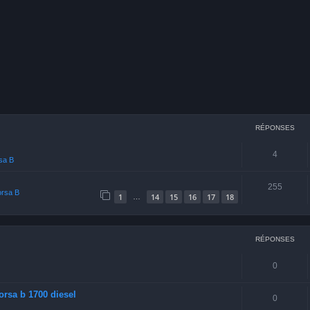
cher
echerche avancée
RÉPONSES
4
rsa B
255
orsa B
1
14
15
16
17
18
…
RÉPONSES
0
orsa b 1700 diesel
0