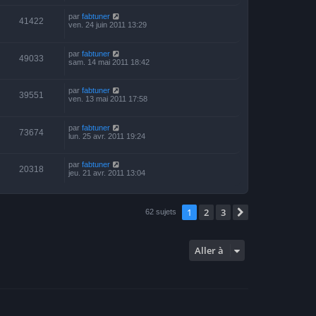
par
fabtuner
41422
ven. 24 juin 2011 13:29
par
fabtuner
49033
sam. 14 mai 2011 18:42
par
fabtuner
39551
ven. 13 mai 2011 17:58
par
fabtuner
73674
lun. 25 avr. 2011 19:24
par
fabtuner
20318
jeu. 21 avr. 2011 13:04
1
2
3
Suivante
62 sujets
Aller à