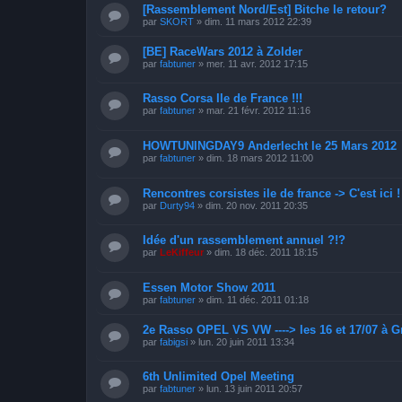
[Rassemblement Nord/Est] Bitche le retour?
par
SKORT
»
dim. 11 mars 2012 22:39
[BE] RaceWars 2012 à Zolder
par
fabtuner
»
mer. 11 avr. 2012 17:15
Rasso Corsa Ile de France !!!
par
fabtuner
»
mar. 21 févr. 2012 11:16
HOWTUNINGDAY9 Anderlecht le 25 Mars 2012
par
fabtuner
»
dim. 18 mars 2012 11:00
Rencontres corsistes ile de france -> C'est ici !
par
Durty94
»
dim. 20 nov. 2011 20:35
Idée d'un rassemblement annuel ?!?
par
LeKiffeur
»
dim. 18 déc. 2011 18:15
Essen Motor Show 2011
par
fabtuner
»
dim. 11 déc. 2011 01:18
2e Rasso OPEL VS VW ----> les 16 et 17/07 à G
par
fabigsi
»
lun. 20 juin 2011 13:34
6th Unlimited Opel Meeting
par
fabtuner
»
lun. 13 juin 2011 20:57