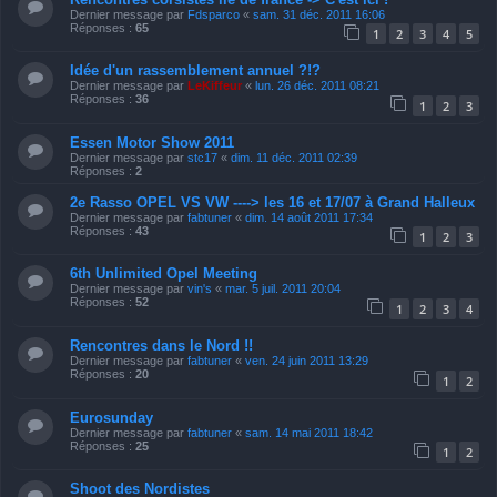
Dernier message par
Fdsparco
«
sam. 31 déc. 2011 16:06
Réponses :
65
1
2
3
4
5
Idée d'un rassemblement annuel ?!?
Dernier message par
LeKiffeur
«
lun. 26 déc. 2011 08:21
Réponses :
36
1
2
3
Essen Motor Show 2011
Dernier message par
stc17
«
dim. 11 déc. 2011 02:39
Réponses :
2
2e Rasso OPEL VS VW ----> les 16 et 17/07 à Grand Halleux
Dernier message par
fabtuner
«
dim. 14 août 2011 17:34
Réponses :
43
1
2
3
6th Unlimited Opel Meeting
Dernier message par
vin's
«
mar. 5 juil. 2011 20:04
Réponses :
52
1
2
3
4
Rencontres dans le Nord !!
Dernier message par
fabtuner
«
ven. 24 juin 2011 13:29
Réponses :
20
1
2
Eurosunday
Dernier message par
fabtuner
«
sam. 14 mai 2011 18:42
Réponses :
25
1
2
Shoot des Nordistes