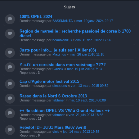
Sujets
100% OPEL 2024
Dernier message par
BASSMANTA
«
mer. 10 janv. 2024 22:17
Region de marseille : recherche passioné de corsa b 1700
diesel
Dernier message par
beaublond13
«
dim. 11 déc. 2022 17:56
Juste pour info... je suis sur l´Allier (03)
Dernier message par
Maximus
«
mar. 26 juin 2018 11:18
Y a-t'il un corsiste dans mon voisinage ????
Dernier message par
Gaviak
«
mar. 19 juin 2018 07:13
Réponses :
3
Cap d'Agde motor festival 2015
Dernier message par
simpsons
«
ven. 13 mars 2015 09:52
Rasso dans le Nord 6 Octobre 2013
Dernier message par
fabtuner
«
mar. 10 sept. 2013 00:09
++ 4e edition OPEL VS VW à Grand-Halleux ++
Dernier message par
fabtuner
«
ven. 21 juin 2013 18:56
Réponses :
11
Rebelot IDF 30/31 Mars 06/07 Avril!
Dernier message par
vin's
«
jeu. 14 mars 2013 19:35
Réponses :
6