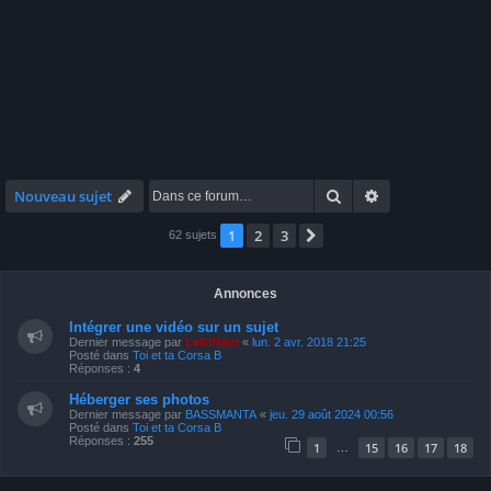
Rechercher
Recherche avan
Nouveau sujet
1
2
3
Suivante
62 sujets
Annonces
Intégrer une vidéo sur un sujet
Dernier message par
LeKiffeur
«
lun. 2 avr. 2018 21:25
Posté dans
Toi et ta Corsa B
Réponses :
4
Héberger ses photos
Dernier message par
BASSMANTA
«
jeu. 29 août 2024 00:56
Posté dans
Toi et ta Corsa B
Réponses :
255
1
15
16
17
18
…