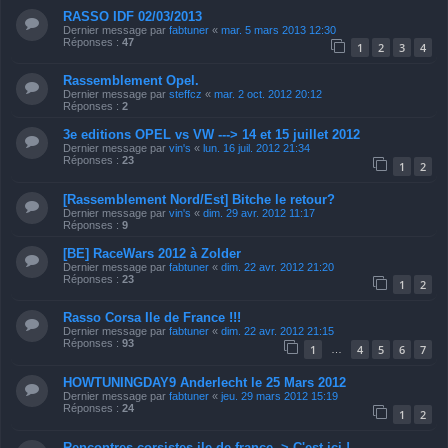
RASSO IDF 02/03/2013
Dernier message par
fabtuner
«
mar. 5 mars 2013 12:30
Réponses :
47
1
2
3
4
Rassemblement Opel.
Dernier message par
steffcz
«
mar. 2 oct. 2012 20:12
Réponses :
2
3e editions OPEL vs VW ---> 14 et 15 juillet 2012
Dernier message par
vin's
«
lun. 16 juil. 2012 21:34
Réponses :
23
1
2
[Rassemblement Nord/Est] Bitche le retour?
Dernier message par
vin's
«
dim. 29 avr. 2012 11:17
Réponses :
9
[BE] RaceWars 2012 à Zolder
Dernier message par
fabtuner
«
dim. 22 avr. 2012 21:20
Réponses :
23
1
2
Rasso Corsa Ile de France !!!
Dernier message par
fabtuner
«
dim. 22 avr. 2012 21:15
Réponses :
93
1
4
5
6
7
…
HOWTUNINGDAY9 Anderlecht le 25 Mars 2012
Dernier message par
fabtuner
«
jeu. 29 mars 2012 15:19
Réponses :
24
1
2
Rencontres corsistes ile de france -> C'est ici !