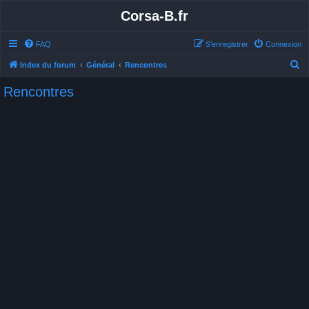
Corsa-B.fr
FAQ
S’enregistrer
Connexion
R
Index du forum
Général
Rencontres
e
Rencontres
c
h
e
r
c
h
e
r