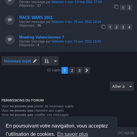
Dernier message par
fabtuner
«
ven. 13 mai 2011 17:58
Réponses :
17
1
2
RACE WARS 2011.
Dernier message par
fabtuner
«
lun. 25 avr. 2011 19:24
Réponses :
45
1
2
3
4
Meeting Valenciennes ?
Dernier message par
fabtuner
«
jeu. 21 avr. 2011 13:04
Réponses :
4
Nouveau sujet
1
2
3
Suivante
62 sujets
Aller à
PERMISSIONS DU FORUM
Vous
ne pouvez pas
poster de nouveaux sujets
Vous
ne pouvez pas
répondre aux sujets
Vous
ne pouvez pas
modifier vos messages
Vous
ne pouvez pas
supprimer vos messages
Vous
ne pouvez pas
joindre des fichiers
En poursuivant votre navigation, vous acceptez
Index du forum
Nous contacter
Heures au format
UTC+02:00
l’utilisation de cookies.
En savoir plus