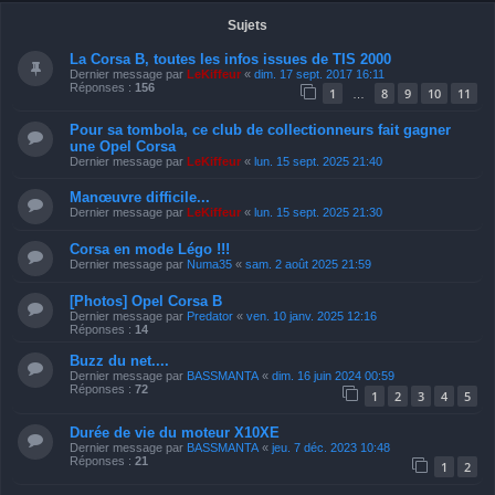
Sujets
La Corsa B, toutes les infos issues de TIS 2000
Dernier message par
LeKiffeur
«
dim. 17 sept. 2017 16:11
Réponses :
156
1
8
9
10
11
…
Pour sa tombola, ce club de collectionneurs fait gagner
une Opel Corsa
Dernier message par
LeKiffeur
«
lun. 15 sept. 2025 21:40
Manœuvre difficile...
Dernier message par
LeKiffeur
«
lun. 15 sept. 2025 21:30
Corsa en mode Légo !!!
Dernier message par
Numa35
«
sam. 2 août 2025 21:59
[Photos] Opel Corsa B
Dernier message par
Predator
«
ven. 10 janv. 2025 12:16
Réponses :
14
Buzz du net....
Dernier message par
BASSMANTA
«
dim. 16 juin 2024 00:59
Réponses :
72
1
2
3
4
5
Durée de vie du moteur X10XE
Dernier message par
BASSMANTA
«
jeu. 7 déc. 2023 10:48
Réponses :
21
1
2