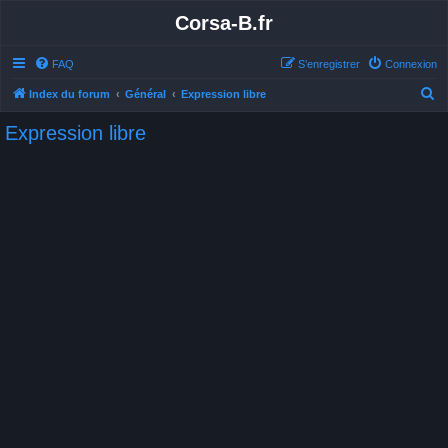
Corsa-B.fr
FAQ
S’enregistrer
Connexion
R
Index du forum
Général
Expression libre
e
Expression libre
c
h
e
r
c
h
e
r