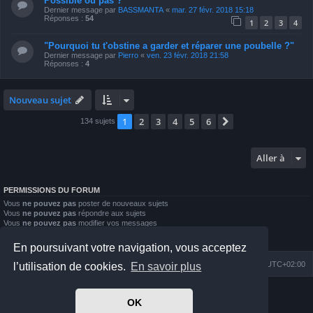
Possible ou pas ?
Dernier message par
BASSMANTA
«
mar. 27 févr. 2018 15:18
Réponses :
54
1
2
3
4
"Pourquoi tu t'obstine a garder et réparer une poubelle ?"
Dernier message par
Pierro
«
ven. 23 févr. 2018 21:58
Réponses :
4
Nouveau sujet
1
2
3
4
5
6
Suivante
134 sujets
Aller à
PERMISSIONS DU FORUM
Vous
ne pouvez pas
poster de nouveaux sujets
Vous
ne pouvez pas
répondre aux sujets
Vous
ne pouvez pas
modifier vos messages
Vous
ne pouvez pas
supprimer vos messages
Vous
ne pouvez pas
joindre des fichiers
En poursuivant votre navigation, vous acceptez
Index du forum
Nous contacter
Heures au format
UTC+02:00
l’utilisation de cookies.
En savoir plus
Développé par
phpBB
® Forum Software © phpBB Limited
OK
Prosilver Dark Edition by
Premium phpBB Styles