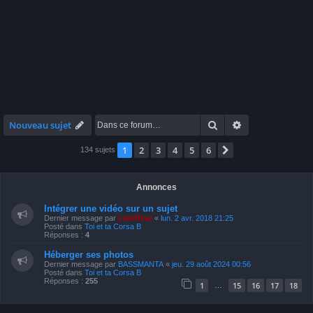
Rechercher
Recherche avan
Nouveau sujet
1
2
3
4
5
6
Suivante
134 sujets
Annonces
Intégrer une vidéo sur un sujet
Dernier message par
LeKiffeur
«
lun. 2 avr. 2018 21:25
Posté dans
Toi et ta Corsa B
Réponses :
4
Héberger ses photos
Dernier message par
BASSMANTA
«
jeu. 29 août 2024 00:56
Posté dans
Toi et ta Corsa B
Réponses :
255
1
15
16
17
18
…