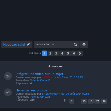
Rechercher
Recherche avan
Nouveau sujet
1
2
3
4
5
6
Suivante
134 sujets
Annonces
Intégrer une vidéo sur un sujet
Dernier message par
LeKiffeur
«
lun. 2 avr. 2018 21:25
Posté dans
Toi et ta Corsa B
Réponses :
4
Héberger ses photos
Dernier message par
BASSMANTA
«
jeu. 29 août 2024 00:56
Posté dans
Toi et ta Corsa B
Réponses :
255
1
15
16
17
18
…