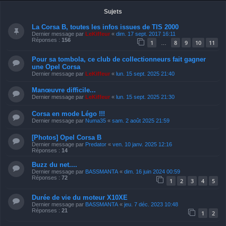
Sujets
La Corsa B, toutes les infos issues de TIS 2000
Dernier message par
LeKiffeur
«
dim. 17 sept. 2017 16:11
Réponses :
156
1
8
9
10
11
…
Pour sa tombola, ce club de collectionneurs fait gagner
une Opel Corsa
Dernier message par
LeKiffeur
«
lun. 15 sept. 2025 21:40
Manœuvre difficile...
Dernier message par
LeKiffeur
«
lun. 15 sept. 2025 21:30
Corsa en mode Légo !!!
Dernier message par
Numa35
«
sam. 2 août 2025 21:59
[Photos] Opel Corsa B
Dernier message par
Predator
«
ven. 10 janv. 2025 12:16
Réponses :
14
Buzz du net....
Dernier message par
BASSMANTA
«
dim. 16 juin 2024 00:59
Réponses :
72
1
2
3
4
5
Durée de vie du moteur X10XE
Dernier message par
BASSMANTA
«
jeu. 7 déc. 2023 10:48
Réponses :
21
1
2