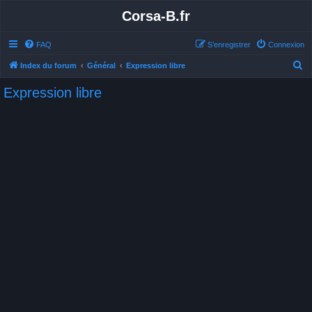
Corsa-B.fr
FAQ
S’enregistrer
Connexion
R
Index du forum
Général
Expression libre
e
Expression libre
c
h
e
r
c
h
e
r