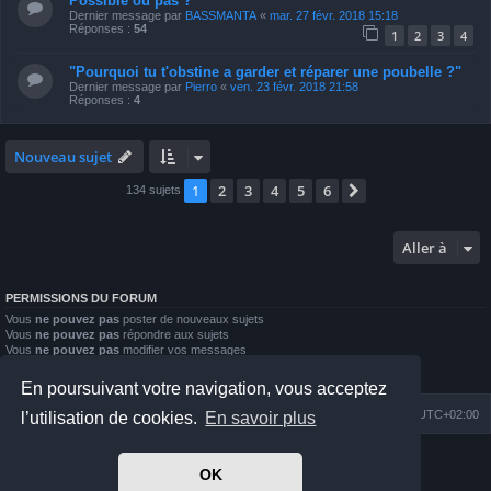
Possible ou pas ?
Dernier message par
BASSMANTA
«
mar. 27 févr. 2018 15:18
Réponses :
54
1
2
3
4
"Pourquoi tu t'obstine a garder et réparer une poubelle ?"
Dernier message par
Pierro
«
ven. 23 févr. 2018 21:58
Réponses :
4
Nouveau sujet
1
2
3
4
5
6
Suivante
134 sujets
Aller à
PERMISSIONS DU FORUM
Vous
ne pouvez pas
poster de nouveaux sujets
Vous
ne pouvez pas
répondre aux sujets
Vous
ne pouvez pas
modifier vos messages
Vous
ne pouvez pas
supprimer vos messages
Vous
ne pouvez pas
joindre des fichiers
En poursuivant votre navigation, vous acceptez
Index du forum
Nous contacter
Heures au format
UTC+02:00
l’utilisation de cookies.
En savoir plus
Développé par
phpBB
® Forum Software © phpBB Limited
OK
Prosilver Dark Edition by
Premium phpBB Styles