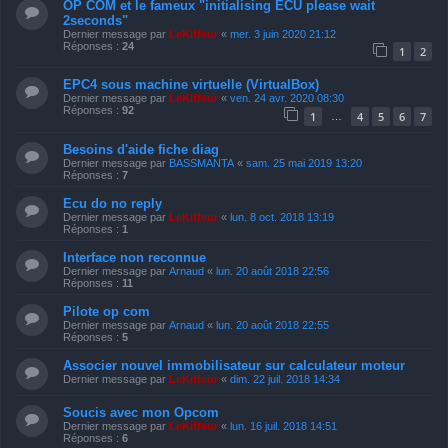
OP COM et le fameux "initialising ECU please wait
2seconds"
Dernier message par
LeKiffeur
«
mer. 3 juin 2020 21:12
Réponses :
24
1
2
EPC4 sous machine virtuelle (VirtualBox)
Dernier message par
LeKiffeur
«
ven. 24 avr. 2020 08:30
Réponses :
92
1
4
5
6
7
…
Besoins d'aide fiche diag
Dernier message par
BASSMANTA
«
sam. 25 mai 2019 13:20
Réponses :
7
Ecu do no reply
Dernier message par
LeKiffeur
«
lun. 8 oct. 2018 13:19
Réponses :
1
Interface non reconnue
Dernier message par
Arnaud
«
lun. 20 août 2018 22:56
Réponses :
11
Pilote op com
Dernier message par
Arnaud
«
lun. 20 août 2018 22:55
Réponses :
5
Associer nouvel immobilisateur sur calculateur moteur
Dernier message par
LeKiffeur
«
dim. 22 juil. 2018 14:34
Soucis avec mon Opcom
Dernier message par
LeKiffeur
«
lun. 16 juil. 2018 14:51
Réponses :
6