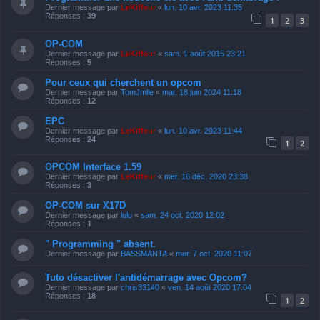
Dernier message par
LeKiffeur
«
lun. 10 avr. 2023 11:35
Réponses :
39
1
2
3
OP-COM
Dernier message par
LeKiffeur
«
sam. 1 août 2015 23:21
Réponses :
5
Pour ceux qui cherchent un opcom
Dernier message par
TomJmlle
«
mar. 18 juin 2024 11:18
Réponses :
12
EPC
Dernier message par
LeKiffeur
«
lun. 10 avr. 2023 11:44
Réponses :
24
1
2
OPCOM Interface 1.59
Dernier message par
LeKiffeur
«
mer. 16 déc. 2020 23:38
Réponses :
3
OP-COM sur X17D
Dernier message par
lulu
«
sam. 24 oct. 2020 12:02
Réponses :
1
" Programming " absent.
Dernier message par
BASSMANTA
«
mer. 7 oct. 2020 11:07
Tuto désactiver l'antidémarrage avec Opcom?
Dernier message par
chris33140
«
ven. 14 août 2020 17:04
Réponses :
18
1
2