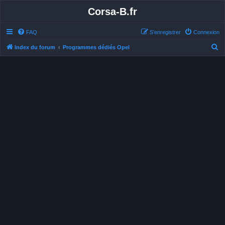
Corsa-B.fr
FAQ
S’enregistrer
Connexion
R
Index du forum
Programmes dédiés Opel
e
c
h
e
r
c
h
e
r