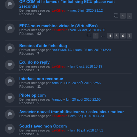
OP COM et le fameux "initialising ECU please wait
2seconds"
Dernier message par
LeKiffeur
«
mer. 3 juin 2020 21:12
Réponses :
24
1
2
EPC4 sous machine virtuelle (VirtualBox)
Dernier message par
LeKiffeur
«
ven. 24 avr. 2020 08:30
Réponses :
92
1
4
5
6
7
…
Besoins d'aide fiche diag
Dernier message par
BASSMANTA
«
sam. 25 mai 2019 13:20
Réponses :
7
Ecu do no reply
Dernier message par
LeKiffeur
«
lun. 8 oct. 2018 13:19
Réponses :
1
Interface non reconnue
Dernier message par
Arnaud
«
lun. 20 août 2018 22:56
Réponses :
11
Pilote op com
Dernier message par
Arnaud
«
lun. 20 août 2018 22:55
Réponses :
5
Associer nouvel immobilisateur sur calculateur moteur
Dernier message par
LeKiffeur
«
dim. 22 juil. 2018 14:34
Soucis avec mon Opcom
Dernier message par
LeKiffeur
«
lun. 16 juil. 2018 14:51
Réponses :
6