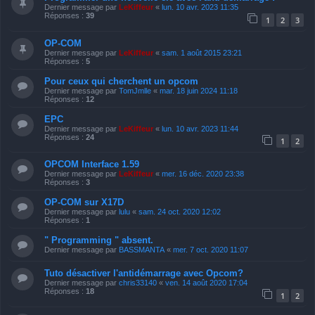
Dernier message par
LeKiffeur
«
lun. 10 avr. 2023 11:35
Réponses :
39
1
2
3
OP-COM
Dernier message par
LeKiffeur
«
sam. 1 août 2015 23:21
Réponses :
5
Pour ceux qui cherchent un opcom
Dernier message par
TomJmlle
«
mar. 18 juin 2024 11:18
Réponses :
12
EPC
Dernier message par
LeKiffeur
«
lun. 10 avr. 2023 11:44
Réponses :
24
1
2
OPCOM Interface 1.59
Dernier message par
LeKiffeur
«
mer. 16 déc. 2020 23:38
Réponses :
3
OP-COM sur X17D
Dernier message par
lulu
«
sam. 24 oct. 2020 12:02
Réponses :
1
" Programming " absent.
Dernier message par
BASSMANTA
«
mer. 7 oct. 2020 11:07
Tuto désactiver l'antidémarrage avec Opcom?
Dernier message par
chris33140
«
ven. 14 août 2020 17:04
Réponses :
18
1
2