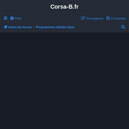
Corsa-B.fr
FAQ
S’enregistrer
Connexion
R
Index du forum
Programmes dédiés Opel
e
c
h
e
r
c
h
e
r