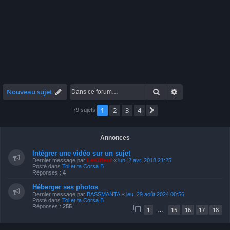
Rechercher
Recherche avan
Nouveau sujet
1
2
3
4
Suivante
79 sujets
Annonces
Intégrer une vidéo sur un sujet
Dernier message par
LeKiffeur
«
lun. 2 avr. 2018 21:25
Posté dans
Toi et ta Corsa B
Réponses :
4
Héberger ses photos
Dernier message par
BASSMANTA
«
jeu. 29 août 2024 00:56
Posté dans
Toi et ta Corsa B
Réponses :
255
1
15
16
17
18
…