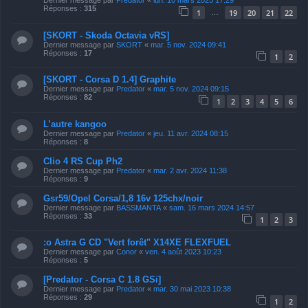
Réponses :
315
1
19
20
21
22
…
[SKORT - Skoda Octavia vRS]
Dernier message par
SKORT
«
mar. 5 nov. 2024 09:41
Réponses :
17
1
2
[SKORT - Corsa D 1.4] Graphite
Dernier message par
Predator
«
mar. 5 nov. 2024 09:15
Réponses :
82
1
2
3
4
5
6
L’autre kangoo
Dernier message par
Predator
«
jeu. 11 avr. 2024 08:15
Réponses :
8
Clio 4 RS Cup Ph2
Dernier message par
Predator
«
mar. 2 avr. 2024 11:38
Réponses :
9
Gsr59/Opel Corsa/1,8 16v 125chx/noir
Dernier message par
BASSMANTA
«
sam. 16 mars 2024 14:57
Réponses :
33
1
2
3
:o Astra G CD "Vert forêt" X14XE FLEXFUEL
Dernier message par
Conor
«
ven. 4 août 2023 10:23
Réponses :
5
[Predator - Corsa C 1.8 GSi]
Dernier message par
Predator
«
mar. 30 mai 2023 10:38
Réponses :
29
1
2