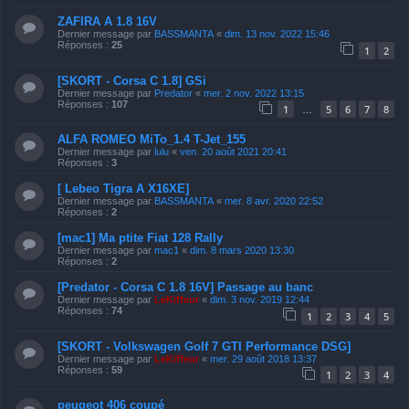
ZAFIRA A 1.8 16V
Dernier message par
BASSMANTA
«
dim. 13 nov. 2022 15:46
Réponses :
25
1
2
[SKORT - Corsa C 1.8] GSi
Dernier message par
Predator
«
mer. 2 nov. 2022 13:15
Réponses :
107
1
5
6
7
8
…
ALFA ROMEO MiTo_1.4 T-Jet_155
Dernier message par
lulu
«
ven. 20 août 2021 20:41
Réponses :
3
[ Lebeo Tigra A X16XE]
Dernier message par
BASSMANTA
«
mer. 8 avr. 2020 22:52
Réponses :
2
[mac1] Ma ptite Fiat 128 Rally
Dernier message par
mac1
«
dim. 8 mars 2020 13:30
Réponses :
2
[Predator - Corsa C 1.8 16V] Passage au banc
Dernier message par
LeKiffeur
«
dim. 3 nov. 2019 12:44
Réponses :
74
1
2
3
4
5
[SKORT - Volkswagen Golf 7 GTI Performance DSG]
Dernier message par
LeKiffeur
«
mer. 29 août 2018 13:37
Réponses :
59
1
2
3
4
peugeot 406 coupé