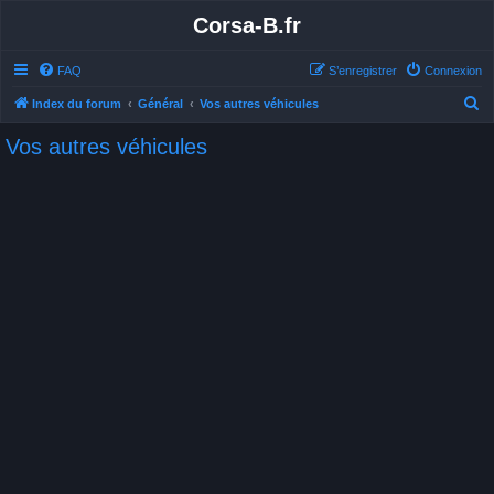
Corsa-B.fr
FAQ
S’enregistrer
Connexion
R
Index du forum
Général
Vos autres véhicules
e
Vos autres véhicules
c
h
e
r
c
h
e
r