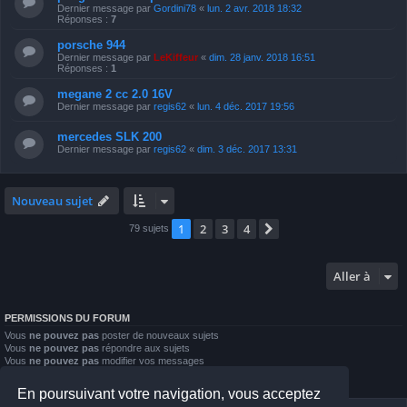
Dernier message par
Gordini78
«
lun. 2 avr. 2018 18:32
Réponses :
7
porsche 944
Dernier message par
LeKiffeur
«
dim. 28 janv. 2018 16:51
Réponses :
1
megane 2 cc 2.0 16V
Dernier message par
regis62
«
lun. 4 déc. 2017 19:56
mercedes SLK 200
Dernier message par
regis62
«
dim. 3 déc. 2017 13:31
Nouveau sujet
1
2
3
4
Suivante
79 sujets
Aller à
PERMISSIONS DU FORUM
Vous
ne pouvez pas
poster de nouveaux sujets
Vous
ne pouvez pas
répondre aux sujets
Vous
ne pouvez pas
modifier vos messages
Vous
ne pouvez pas
supprimer vos messages
Vous
ne pouvez pas
joindre des fichiers
En poursuivant votre navigation, vous acceptez