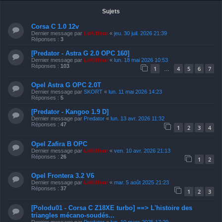
Sujets
Corsa C 1.0 12v
Dernier message par
LeKiffeur
«
jeu. 30 juil. 2026 21:39
Réponses :
3
[Predator - Astra G 2.0 OPC 160]
Dernier message par
LeKiffeur
«
lun. 18 mai 2026 10:53
Réponses :
103
1
4
5
6
7
…
Opel Astra G OPC 2.0T
Dernier message par
SKORT
«
lun. 11 mai 2026 14:23
Réponses :
5
[Predator - Kangoo 1.9 D]
Dernier message par
Predator
«
lun. 13 avr. 2026 11:32
Réponses :
47
1
2
3
4
Opel Zafira B OPC
Dernier message par
LeKiffeur
«
ven. 10 avr. 2026 21:13
Réponses :
26
1
2
Opel Frontera 3.2 V6
Dernier message par
LeKiffeur
«
mar. 5 août 2025 21:23
Réponses :
37
1
2
3
[Polodu01 - Corsa C Z18XE turbo] ==> L'histoire des
triangles mécano-soudés...
Dernier message par
Predator
«
lun. 10 mars 2025 17:29