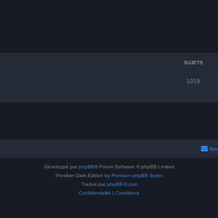
SUJETS
1019
Nou
Développé par
phpBB
® Forum Software © phpBB Limited
Prosilver Dark Edition by
Premium phpBB Styles
Traduit par
phpBB-fr.com
Confidentialité
|
Conditions