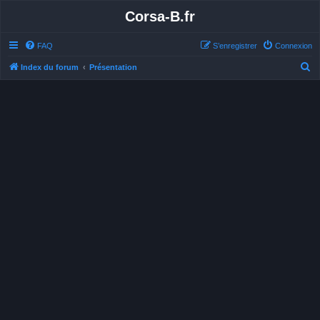
Corsa-B.fr
FAQ
S’enregistrer
Connexion
R
Index du forum
Présentation
e
c
h
e
r
c
h
e
r