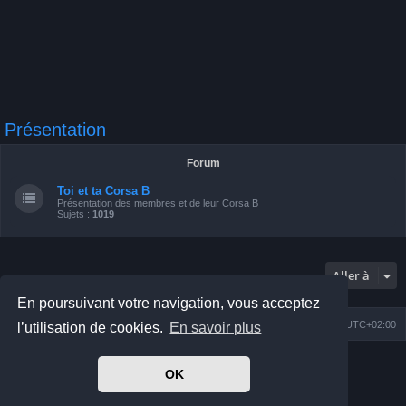
Présentation
Forum
Toi et ta Corsa B
Présentation des membres et de leur Corsa B
Sujets :
1019
Aller à
En poursuivant votre navigation, vous acceptez
Index du forum
Nous contacter
Heures au format
UTC+02:00
l’utilisation de cookies.
En savoir plus
Développé par
phpBB
® Forum Software © phpBB Limited
OK
Prosilver Dark Edition by
Premium phpBB Styles
Traduit par
phpBB-fr.com