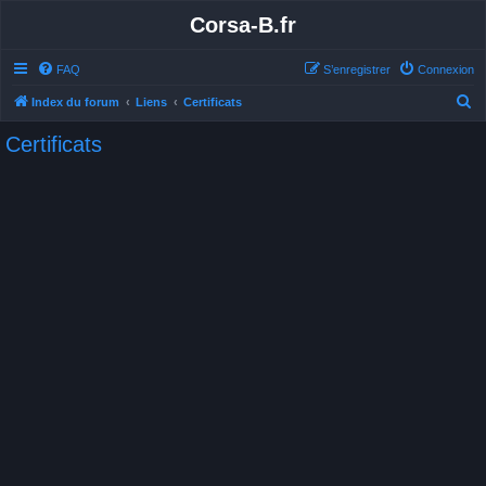
Corsa-B.fr
FAQ
S’enregistrer
Connexion
R
Index du forum
Liens
Certificats
e
Certificats
c
h
e
r
c
h
e
r