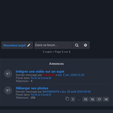
Rechercher
Recherche avan
Nouveau sujet
3 sujets • Page
1
sur
1
Annonces
Intégrer une vidéo sur un sujet
Dernier message par
LeKiffeur
«
lun. 2 avr. 2018 21:25
Posté dans
Toi et ta Corsa B
Réponses :
4
Héberger ses photos
Dernier message par
BASSMANTA
«
jeu. 29 août 2024 00:56
Posté dans
Toi et ta Corsa B
Réponses :
255
1
15
16
17
18
…