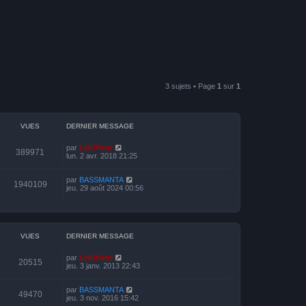
3 sujets • Page
1
sur
1
VUES
DERNIER MESSAGE
par
LeKiffeur
389971
lun. 2 avr. 2018 21:25
par
BASSMANTA
1940109
jeu. 29 août 2024 00:56
VUES
DERNIER MESSAGE
par
LeKiffeur
20515
jeu. 3 janv. 2013 22:43
par
BASSMANTA
49470
jeu. 3 nov. 2016 15:42