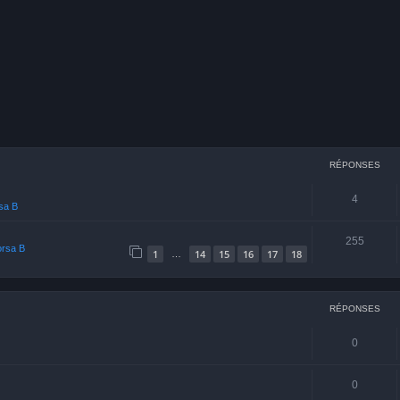
cher
echerche avancée
RÉPONSES
4
rsa B
255
orsa B
1
14
15
16
17
18
…
RÉPONSES
0
0