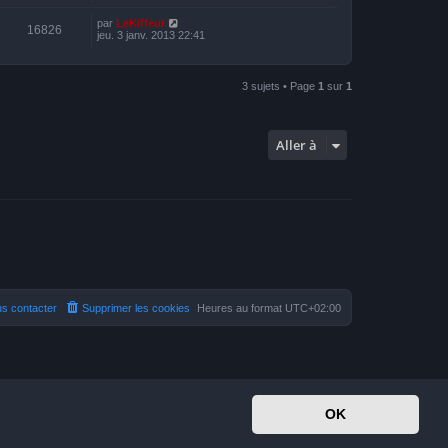
par
LeKiffeur
16826
jeu. 3 janv. 2013 22:41
3 sujets • Page
1
sur
1
Aller à
s contacter
Supprimer les cookies
Heures au format
UTC+02:00
OK