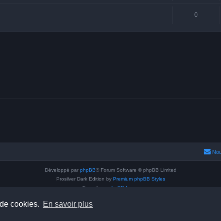
0
Nou
Développé par
phpBB
® Forum Software © phpBB Limited
Prosilver Dark Edition by
Premium phpBB Styles
Traduit par
phpBB-fr.com
Confidentialité
|
Conditions
 de cookies.
En savoir plus