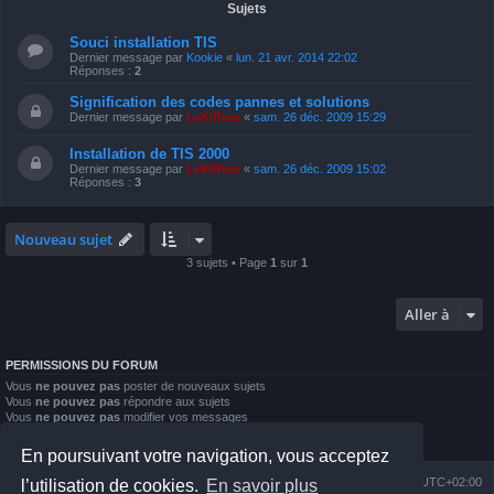
Sujets
Souci installation TIS
Dernier message par
Kookie
«
lun. 21 avr. 2014 22:02
Réponses :
2
Signification des codes pannes et solutions
Dernier message par
LeKiffeur
«
sam. 26 déc. 2009 15:29
Installation de TIS 2000
Dernier message par
LeKiffeur
«
sam. 26 déc. 2009 15:02
Réponses :
3
Nouveau sujet
3 sujets • Page
1
sur
1
Aller à
PERMISSIONS DU FORUM
Vous
ne pouvez pas
poster de nouveaux sujets
Vous
ne pouvez pas
répondre aux sujets
Vous
ne pouvez pas
modifier vos messages
Vous
ne pouvez pas
supprimer vos messages
Vous
ne pouvez pas
joindre des fichiers
En poursuivant votre navigation, vous acceptez
Index du forum
Nous contacter
Heures au format
UTC+02:00
l’utilisation de cookies.
En savoir plus