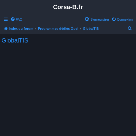
Corsa-B.fr
FAQ
S’enregistrer
Connexion
R
Index du forum
Programmes dédiés Opel
GlobalTIS
e
GlobalTIS
c
h
e
r
c
h
e
r