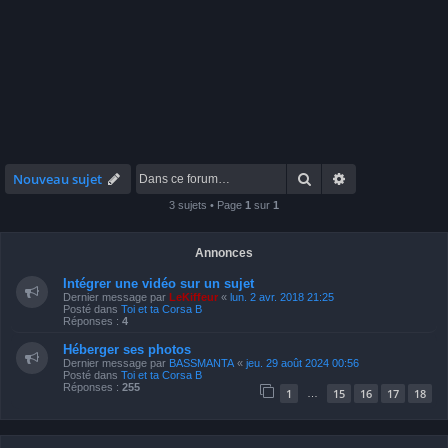
Rechercher
Recherche avan
Nouveau sujet
3 sujets • Page
1
sur
1
Annonces
Intégrer une vidéo sur un sujet
Dernier message par
LeKiffeur
«
lun. 2 avr. 2018 21:25
Posté dans
Toi et ta Corsa B
Réponses :
4
Héberger ses photos
Dernier message par
BASSMANTA
«
jeu. 29 août 2024 00:56
Posté dans
Toi et ta Corsa B
Réponses :
255
1
15
16
17
18
…