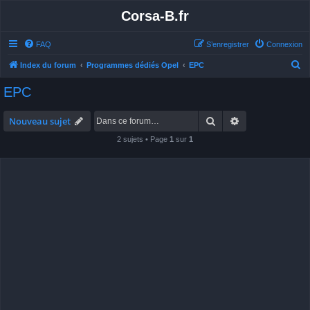
Corsa-B.fr
FAQ
S’enregistrer
Connexion
R
Index du forum
Programmes dédiés Opel
EPC
e
EPC
c
h
Rechercher
Recherche avan
Nouveau sujet
e
2 sujets • Page
1
sur
1
r
c
h
e
r