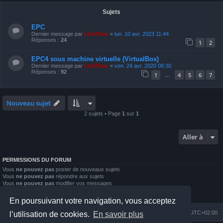
Sujets
EPC
Dernier message par
LeKiffeur
«
lun. 10 avr. 2023 11:44
Réponses :
24
1
2
EPC4 sous machine virtuelle (VirtualBox)
Dernier message par
LeKiffeur
«
ven. 24 avr. 2020 08:30
Réponses :
92
1
4
5
6
7
…
Nouveau sujet
2 sujets • Page
1
sur
1
Aller à
PERMISSIONS DU FORUM
Vous
ne pouvez pas
poster de nouveaux sujets
Vous
ne pouvez pas
répondre aux sujets
Vous
ne pouvez pas
modifier vos messages
Vous
ne pouvez pas
supprimer vos messages
Vous
ne pouvez pas
joindre des fichiers
En poursuivant votre navigation, vous acceptez
Index du forum
Nous contacter
Heures au format
UTC+02:00
l’utilisation de cookies.
En savoir plus