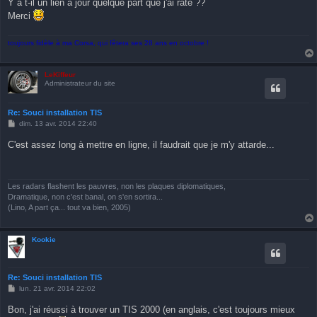
Y a t-il un lien a jour quelque part que j'ai raté ??
Merci
toujours fidèle à ma Corsa, qui fêtera ses 28 ans en octobre !
LeKiffeur
Administrateur du site
Re: Souci installation TIS
M
dim. 13 avr. 2014 22:40
e
s
C'est assez long à mettre en ligne, il faudrait que je m'y attarde...
s
a
g
e
Les radars flashent les pauvres, non les plaques diplomatiques,
Dramatique, non c'est banal, on s'en sortira...
(Lino, A part ça... tout va bien, 2005)
Kookie
Re: Souci installation TIS
M
lun. 21 avr. 2014 22:02
e
s
Bon, j'ai réussi à trouver un TIS 2000 (en anglais, c'est toujours mieux
s