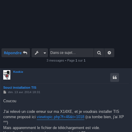
Rechercher
Recherche 
Répondre
3 messages • Page
1
sur
1
Kookie
Souci installation TIS
M
dim. 13 avr. 2014 18:31
e
s
Coucou
s
a
g
J'ai relevé un code erreur sur ma X14XE, et je voudrais installer TIS
e
comme proposé ici
viewtopic.php?f=46&t=1018
(ca tombe bien, j'ai XP
^^)
Mais apparemment le fichier de téléchargement est vide.