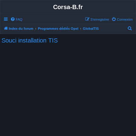
Corsa-B.fr
FAQ
S’enregistrer
Connexion
R
Index du forum
Programmes dédiés Opel
GlobalTIS
e
Souci installation TIS
c
h
e
r
c
h
e
r