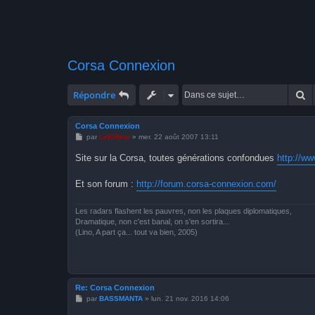
Corsa Connexion
R
Répondre
Corsa Connexion
M
par
LeKiffeur
»
mer. 22 août 2007 13:11
e
s
Site sur la Corsa, toutes générations confondues
http://w
s
a
g
Et son forum :
http://forum.corsa-connexion.com/
e
Les radars flashent les pauvres, non les plaques diplomatiques,
Dramatique, non c'est banal, on s'en sortira...
(Lino, A part ça... tout va bien, 2005)
Re: Corsa Connexion
M
par
BASSMANTA
»
lun. 21 nov. 2016 14:06
e
s