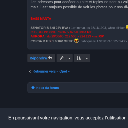
Les adresses pour accéder au site et topics ne sont pu val
s
mais il est toujours possible de voir les photos pour nos 
a
g
e
BASS MANTA
SENATOR B 3.0i 24V BVA
:
1er immat. du 15/11/1993, white blinker
3SB
: du 19/08/94. 78.807 > 82.500 kms
RIP
AURORA
: du 29/08/95. 219.503 > 224.123 kms
RIP
CORSA B GS
I
1.6 16V OPTIC
:
fabriqué le 17/11/1997. 227.943 
Répondre
Retourner vers « Opel »
Index du forum
En poursuivant votre navigation, vous acceptez l’utilisation