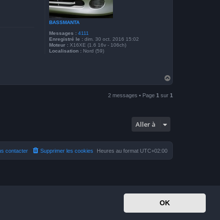
BASSMANTA
Messages :
4111
Enregistré le :
dim. 30 oct. 2016 15:02
Moteur :
X16XE (1.6 16v - 106ch)
Localisation :
Nord (59)
H
a
u
2 messages • Page
1
sur
1
t
Aller à
s contacter
Supprimer les cookies
Heures au format
UTC+02:00
OK