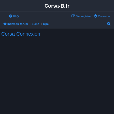
Corsa-B.fr
FAQ
S’enregistrer
Connexion
R
Index du forum
Liens
Opel
e
Corsa Connexion
c
h
e
r
c
h
e
r