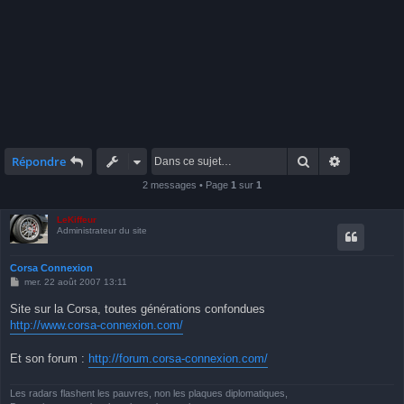
Rechercher
Recherche 
Répondre
2 messages • Page
1
sur
1
LeKiffeur
Administrateur du site
Corsa Connexion
M
mer. 22 août 2007 13:11
e
s
Site sur la Corsa, toutes générations confondues
s
http://www.corsa-connexion.com/
a
g
e
Et son forum :
http://forum.corsa-connexion.com/
Les radars flashent les pauvres, non les plaques diplomatiques,