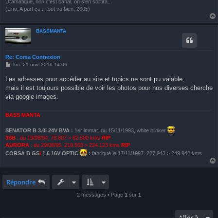
Dramatique, non c'est banal, on s'en sortira...
(Lino, A part ça... tout va bien, 2005)
BASSMANTA
Re: Corsa Connexion
M
lun. 21 nov. 2016 14:06
e
s
Les adresses pour accéder au site et topics ne sont pu valable,
s
mais il est toujours possible de voir les photos pour nos diverses cherche
a
g
via google images.
e
BASS MANTA
SENATOR B 3.0i 24V BVA
:
1er immat. du 15/11/1993, white blinker
3SB
: du 19/08/94. 78.807 > 82.500 kms
RIP
AURORA
: du 29/08/95. 219.503 > 224.123 kms
RIP
CORSA B GS
I
1.6 16V OPTIC
:
fabriqué le 17/11/1997. 227.943 > 249.942 kms
Répondre
2 messages • Page
1
sur
1
Aller à