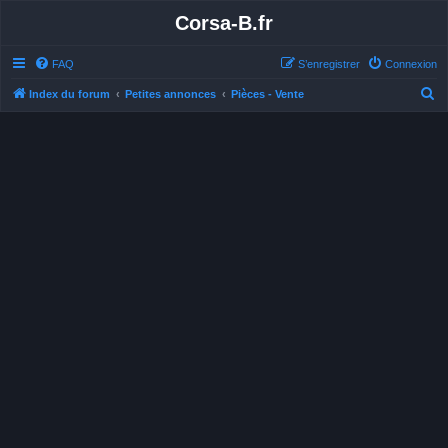
Corsa-B.fr
FAQ
S’enregistrer
Connexion
R
Index du forum
Petites annonces
Pièces - Vente
e
c
h
e
r
c
h
e
r