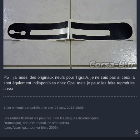
PS : j'ai aussi des originaux neufs pour Tigra A, je ne sais pas si ceux là
sont également indisponibles chez Opel mais je peux les faire reproduire
aussi
Sujet remonté par LeKiffeur le dim. 28 janv. 2018 18:06.
Les radars flashent les pauvres, non les plaques diplomatiques,
Dramatique, non c'est banal, on s'en sortira...
(Lino, A part ça... tout va bien, 2005)