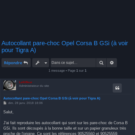
Autocollant pare-choc Opel Corsa B GSi (à voir
pour Tigra A)
Rechercher
Recherche 
Répondre
1 message • Page
1
sur
1
LeKiffeur
Administrateur du site
Autocollant pare-choc Opel Corsa B GSi (à voir pour Tigra A)
M
dim. 28 janv. 2018 18:06
e
s
Salut,
s
a
g
J'ai fait reproduire les autocollant qui sont sur les pare-choc de Corsa B
e
GSi. Ils sont découpés à la bonne taille et sur un papier granuleux très
proche de l'origine. Ce sont les références 90525560 et 90525559.