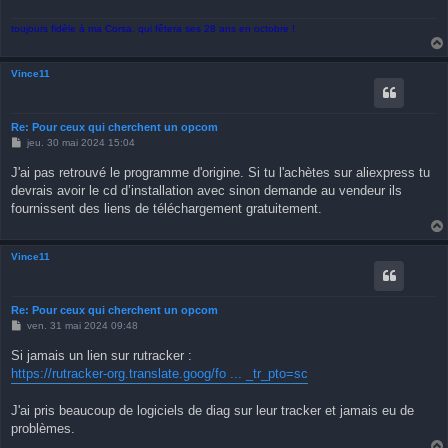
toujours fidèle à ma Corsa, qui fêtera ses 28 ans en octobre !
Vince11
Re: Pour ceux qui cherchent un opcom
M
jeu. 30 mai 2024 15:04
e
s
J'ai pas retrouvé le programme d'origine. Si tu l'achètes sur aliexpress tu
s
devrais avoir le cd d’installation avec sinon demande au vendeur ils
a
g
fournissent des liens de téléchargement gratuitement.
e
Vince11
Re: Pour ceux qui cherchent un opcom
M
ven. 31 mai 2024 09:48
e
s
Si jamais un lien sur rutracker :
s
https://rutracker-org.translate.goog/fo ... _tr_pto=sc
a
g
e
J'ai pris beaucoup de logiciels de diag sur leur tracker et jamais eu de
problèmes.