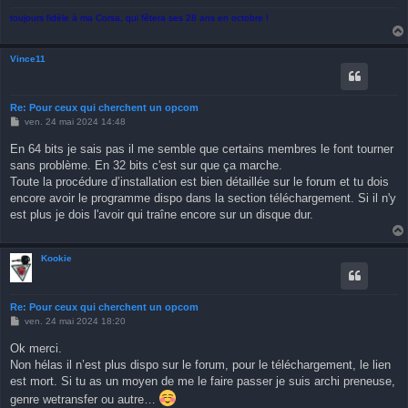
toujours fidèle à ma Corsa, qui fêtera ses 28 ans en octobre !
Vince11
Re: Pour ceux qui cherchent un opcom
M
ven. 24 mai 2024 14:48
e
s
En 64 bits je sais pas il me semble que certains membres le font tourner
s
sans problème. En 32 bits c'est sur que ça marche.
a
g
Toute la procédure d’installation est bien détaillée sur le forum et tu dois
e
encore avoir le programme dispo dans la section téléchargement. Si il n'y
est plus je dois l'avoir qui traîne encore sur un disque dur.
Kookie
Re: Pour ceux qui cherchent un opcom
M
ven. 24 mai 2024 18:20
e
s
Ok merci.
s
Non hélas il n’est plus dispo sur le forum, pour le téléchargement, le lien
a
g
est mort. Si tu as un moyen de me le faire passer je suis archi preneuse,
e
genre wetransfer ou autre…