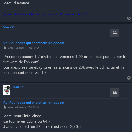
Merci d’avance.
toujours fidèle à ma Corsa, qui fêtera ses 28 ans en octobre !
Vince11
Re: Pour ceux qui cherchent un opcom
M
ven. 24 mai 2024 08:23
e
s
Prends un opcom 1.7 (évites les versions 1.99 on en peut pas flasher le
s
firmware de l'op com).
a
g
Sur aliexpress ou ebay tu en as à moins de 20€ avec le cd inclus et ils
e
fonctionnent sous win 10.
Kookie
Re: Pour ceux qui cherchent un opcom
M
ven. 24 mai 2024 12:45
e
s
Merci pour l’info Vince.
s
Ça tourne en 32bits ou 64 ?
a
g
J’ai un vieil ordi en 32 mais il est sous Xp Sp3…
e