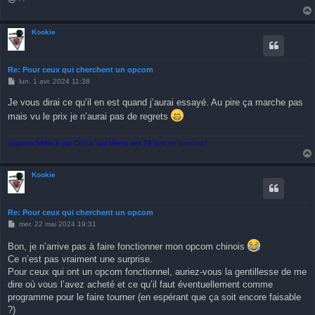
Kookie
Re: Pour ceux qui cherchent un opcom
M
lun. 1 avr. 2024 11:38
e
s
Je vous dirai ce qu’il en est quand j’aurai essayé. Au pire ça marche pas
s
a
mais vu le prix je n’aurai pas de regrets
g
e
toujours fidèle à ma Corsa, qui fêtera ses 28 ans en octobre !
Kookie
Re: Pour ceux qui cherchent un opcom
M
mer. 22 mai 2024 19:31
e
s
Bon, je n’arrive pas à faire fonctionner mon opcom chinois
s
a
Ce n’est pas vraiment une surprise.
g
Pour ceux qui ont un opcom fonctionnel, auriez-vous la gentillesse de me
e
dire où vous l’avez acheté et ce qu’il faut éventuellement comme
programme pour le faire tourner (en espérant que ça soit encore faisable
?)