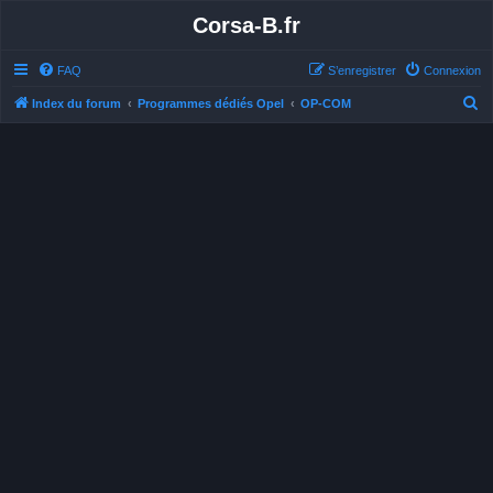
Corsa-B.fr
FAQ
S’enregistrer
Connexion
R
Index du forum
Programmes dédiés Opel
OP-COM
e
c
h
e
r
c
h
e
r