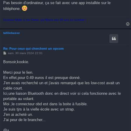
Pas besoin d’ordinateur, ça se fait avec une app installée sur le
téléphone.
toujours fidèle à ma Corsa, qui fêtera ses 28 ans en octobre !
tallilebasse
Re: Pour ceux qui cherchent un opcom
M
sam. 30 mars 2024 22:01
e
s
Bonsoir,kookie.
s
a
g
Merci pour le lien.
e
En effet,pour 0.49 euros il est presque donné.
J'en avais recherché un et j'avais remarqué que les low-cost avait un
cable court.
Ici,une liaison Bluetooth donc en direct voir si cela fonctionne avec le
portable au volant.
Moi ,le connecteur obd est dans la boite à fusible.
Je suis tjrs à la vielle école avec un strap.
J'en ai acheté un.
J'ai peur de le brancher...
@+.