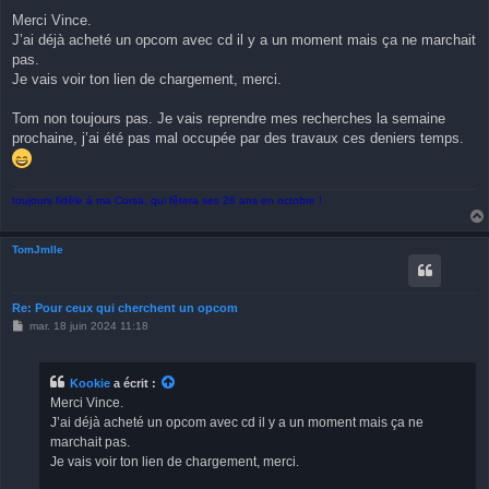
s
Merci Vince.
s
J’ai déjà acheté un opcom avec cd il y a un moment mais ça ne marchait
a
g
pas.
e
Je vais voir ton lien de chargement, merci.
Tom non toujours pas. Je vais reprendre mes recherches la semaine
prochaine, j’ai été pas mal occupée par des travaux ces deniers temps.
toujours fidèle à ma Corsa, qui fêtera ses 28 ans en octobre !
TomJmlle
Re: Pour ceux qui cherchent un opcom
M
mar. 18 juin 2024 11:18
e
s
s
a
Kookie
a écrit :
g
Merci Vince.
e
J’ai déjà acheté un opcom avec cd il y a un moment mais ça ne
marchait pas.
Je vais voir ton lien de chargement, merci.