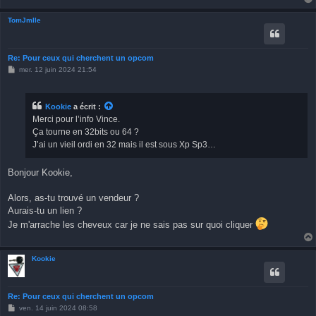
TomJmlle
Re: Pour ceux qui cherchent un opcom
M
mer. 12 juin 2024 21:54
e
s
s
a
Kookie
a écrit :
g
Merci pour l’info Vince.
e
Ça tourne en 32bits ou 64 ?
J’ai un vieil ordi en 32 mais il est sous Xp Sp3…
Bonjour Kookie,
Alors, as-tu trouvé un vendeur ?
Aurais-tu un lien ?
Je m'arrache les cheveux car je ne sais pas sur quoi cliquer
Kookie
Re: Pour ceux qui cherchent un opcom
M
ven. 14 juin 2024 08:58
e