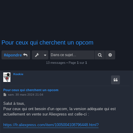
Pour ceux qui cherchent un opcom
Rechercher
Recherche 
Répondre
13 messages • Page
1
sur
1
Kookie
Pour ceux qui cherchent un opcom
M
sam. 30 mars 2024 21:04
e
s
Salut à tous,
s
Pour ceux qui ont besoin d’un opcom, la version adéquate qui est
a
g
actuellement en vente sur Aliexpress est celle-ci :
e
https://fr.aliexpress.com/item/1005004108796448.html?