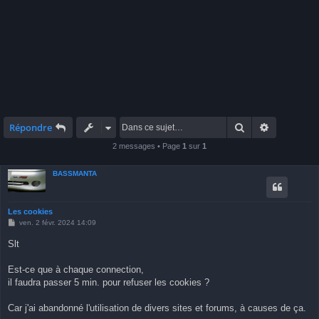
Rechercher
Recherche 
Répondre
2 messages • Page
1
sur
1
BASSMANTA
Les cookies
M
ven. 2 févr. 2024 14:09
e
s
Slt
s
a
g
Est-ce que à chaque connection,
e
il faudra passer 5 min. pour refuser les cookies ?
Car j'ai abandonné l'utilisation de divers sites et forums, à causes de ça.