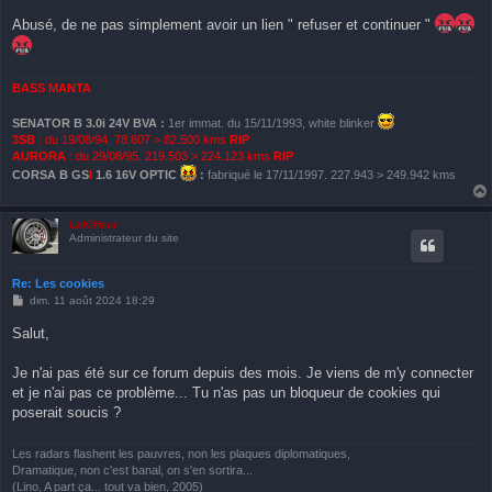
Abusé, de ne pas simplement avoir un lien " refuser et continuer "
BASS MANTA
SENATOR B 3.0i 24V BVA
:
1er immat. du 15/11/1993, white blinker
3SB
: du 19/08/94. 78.807 > 82.500 kms
RIP
AURORA
: du 29/08/95. 219.503 > 224.123 kms
RIP
CORSA B GS
I
1.6 16V OPTIC
:
fabriqué le 17/11/1997. 227.943 > 249.942 kms
LeKiffeur
Administrateur du site
Re: Les cookies
M
dim. 11 août 2024 18:29
e
s
Salut,
s
a
g
Je n'ai pas été sur ce forum depuis des mois. Je viens de m'y connecter
e
et je n'ai pas ce problème... Tu n'as pas un bloqueur de cookies qui
poserait soucis ?
Les radars flashent les pauvres, non les plaques diplomatiques,
Dramatique, non c'est banal, on s'en sortira...
(Lino, A part ça... tout va bien, 2005)