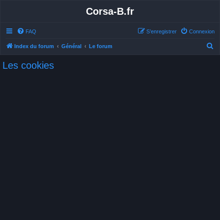
Corsa-B.fr
FAQ
S’enregistrer
Connexion
R
Index du forum
Général
Le forum
e
Les cookies
c
h
e
r
c
h
e
r