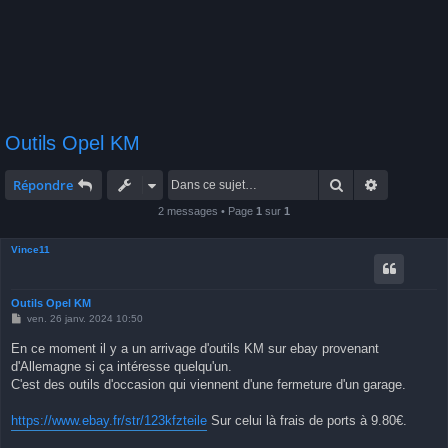
Outils Opel KM
Rechercher
Recherche 
Répondre
2 messages • Page
1
sur
1
Vince11
Outils Opel KM
M
ven. 26 janv. 2024 10:50
e
s
En ce moment il y a un arrivage d'outils KM sur ebay provenant
s
d'Allemagne si ça intéresse quelqu'un.
a
g
C'est des outils d'occasion qui viennent d'une fermeture d'un garage.
e
https://www.ebay.fr/str/123kfzteile
Sur celui là frais de ports à 9.80€.