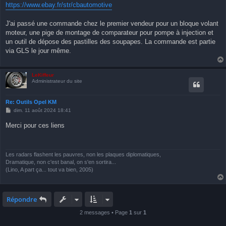
https://www.ebay.fr/str/cbautomotive
J'ai passé une commande chez le premier vendeur pour un bloque volant
moteur, une pige de montage de comparateur pour pompe à injection et
un outil de dépose des pastilles des soupapes. La commande est partie
via GLS le jour même.
LeKiffeur
Administrateur du site
Re: Outils Opel KM
M
dim. 11 août 2024 18:41
e
s
Merci pour ces liens
s
a
g
e
Les radars flashent les pauvres, non les plaques diplomatiques,
Dramatique, non c'est banal, on s'en sortira...
(Lino, A part ça... tout va bien, 2005)
Répondre
2 messages • Page
1
sur
1