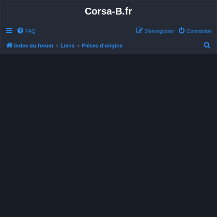
Corsa-B.fr
FAQ
S’enregistrer
Connexion
R
Index du forum
Liens
Pièces d'origine
e
c
h
e
r
c
h
e
r