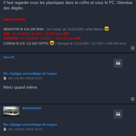
Il faut regarder sous les plastiques dans le coffre et sous le PC, l'étendue
a
g
des dégâts.
e
BASS MANTA
SENATOR B 3.0i 24V BVA
:
1er immat. du 15/11/1993, white blinker
3SB
: du 19/08/94. 78.807 > 82.500 kms
RIP
AURORA
: du 29/08/95. 219.503 > 224.123 kms
RIP
CORSA B GS
I
1.6 16V OPTIC
:
fabriqué le 17/11/1997. 227.943 > 249.942 kms
titine78
Re: réglage verrouillage de hayon
M
dim. 18 févr. 2018 13:07
e
s
Merci quand même
s
a
g
e
BASSMANTA
Re: réglage verrouillage de hayon
M
dim. 18 févr. 2018 13:16
e