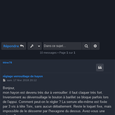
Rechercher
Recherche 
Répondre
10 messages • Page
1
sur
1
titine78
réglage verrouillage de hayon
M
sam. 17 févr. 2018 20:12
e
s
Bonjour,
s
mon hayon est devenu très dur à verrouiller: il faut claquer très fort.
a
g
Inversement au déverrouillage le bouton à barillet se bloque parfois lors
e
de l'appui. Comment peut-on le régler ? La serrure elle-même est fixée
par 3 vis à tête Torx, sans aucun débattement. Reste le loquet fixe, mais
impossible de le désserrer par l'hexagone du dessus. Avez-vous une