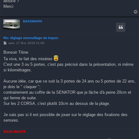
astuce ?
Merci
BASSMANTA
Re: réglage verrouillage de hayon
M
sam. 17 févr. 2018 21:00
e
s
Bonsoir Titine
s
a
Ta viva, te fait des misères
g
C'est une 3 ou 5 portes, c'est pas précisé dans la présentation, ni même
e
si kilométrages.
Aucune idée, car que ce soit la 3 portes de 24 ans ou 5 portes de 22 ans,
je dois le " claquer ";
contrairement au coffre de la SENATOR que je lâche d'à peine 20cm et
qui ferme de suite.
Sur les 2 CORSA, c'est plutôt 10cm au dessus de la plage.
Je sais pas si il est possible de jouer sur le réglage des fixations des
serrures.
BASS MANTA