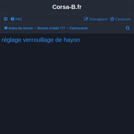
Corsa-B.fr
FAQ
S’enregistrer
Connexion
R
Index du forum
Besoin d'aide ?!?
Carrosserie
e
réglage verrouillage de hayon
c
h
e
r
c
h
e
r