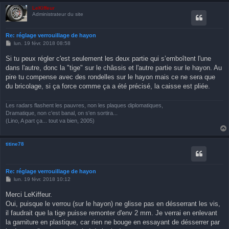
LeKiffeur
Administrateur du site
Re: réglage verrouillage de hayon
M
lun. 19 févr. 2018 08:58
e
s
Si tu peux régler c'est seulement les deux partie qui s’emboîtent l'une
s
dans l'autre, donc la "tige" sur le châssis et l'autre partie sur le hayon. Au
a
g
pire tu compense avec des rondelles sur le hayon mais ce ne sera que
e
du bricolage, si ça force comme ça a été précisé, la caisse est pliée.
Les radars flashent les pauvres, non les plaques diplomatiques,
Dramatique, non c'est banal, on s'en sortira...
(Lino, A part ça... tout va bien, 2005)
titine78
Re: réglage verrouillage de hayon
M
lun. 19 févr. 2018 10:12
e
s
Merci LeKiffeur.
s
Oui, puisque le verrou (sur le hayon) ne glisse pas en désserrant les vis,
a
g
il faudrait que la tige puisse remonter d'env 2 mm. Je verrai en enlevant
e
la garniture en plastique, car rien ne bouge en essayant de désserrer par