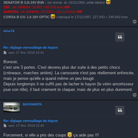
SENATOR B 3.0i 24V BVA
:
1er immat. du 15/11/1993, white blinker
3SB
: du 19/08/94. 78.807 > 82.500 kms
RIP
AURORA
: du 29/08/95. 219.503 > 224.123 kms
RIP
CORSA B GS
I
1.6 16V OPTIC
:
fabriqué le 17/11/1997. 227.943 > 249.942 kms
titine78
Re: réglage verrouillage de hayon
M
sam. 17 févr. 2018 22:41
e
s
Bonsoir,
s
c'est une 3 portes. C'est devenu plus dur suite à des petits chocs
a
g
(créneaux, marches arrière). La carosserie n'est pas réellement enfoncée,
e
mais je pense qu'elle a quand même un peu bougé.
Depuis longtemps il ne suffit pas de lacher le hayon (le vérin amortisseur
joue son rôle), il faut vraiment le claquer, mais de plus en plus durement.
BASSMANTA
Re: réglage verrouillage de hayon
M
sam. 17 févr. 2018 22:45
e
s
Forcement, si elle a pris des coups
ça aide pas !!!
s