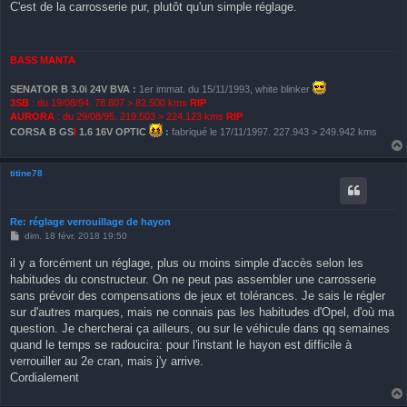
s
C'est de la carrosserie pur, plutôt qu'un simple réglage.
s
a
g
e
BASS MANTA
SENATOR B 3.0i 24V BVA
:
1er immat. du 15/11/1993, white blinker
3SB
: du 19/08/94. 78.807 > 82.500 kms
RIP
AURORA
: du 29/08/95. 219.503 > 224.123 kms
RIP
CORSA B GS
I
1.6 16V OPTIC
:
fabriqué le 17/11/1997. 227.943 > 249.942 kms
titine78
Re: réglage verrouillage de hayon
M
dim. 18 févr. 2018 19:50
e
s
il y a forcément un réglage, plus ou moins simple d'accès selon les
s
habitudes du constructeur. On ne peut pas assembler une carrosserie
a
g
sans prévoir des compensations de jeux et tolérances. Je sais le régler
e
sur d'autres marques, mais ne connais pas les habitudes d'Opel, d'où ma
question. Je chercherai ça ailleurs, ou sur le véhicule dans qq semaines
quand le temps se radoucira: pour l'instant le hayon est difficile à
verrouiller au 2e cran, mais j'y arrive.
Cordialement