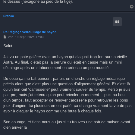
le dessus (hexagone au pied de la tige).
Branco
Re: réglage verrouillage de hayon
M
ven. 19 sept. 2025 17:03
e
s
Salut,
s
a
g
Jai vu un pote galérer avec un hayon qui claquait trop fort sur sa vieille
e
Astra. Au final, c’était pas la serrure qui était en cause mais un mini
décalage après un stationnement en créneau un peu musclé .
Du coup ça me fait penser : parfois on cherche un réglage mécanique
précis alors que c’est plus une question d’alignement général. Et c’est là
qu’un bon œil “carrosserie” peut vraiment sauver du temps. Perso je suis
pas pro, mais j’ai retenu qu’on peut bricoler un moment… puis au bout
d’un temps, faut accepter de renover carosserie pour retrouver les bons
jeux d’origine. Ici plusieurs en ont parlé, ça change vraiment la vie de pas
avoir à claquer le hayon comme une brute à chaque fois.
Bon courage, et tiens nous au jus si tu trouves une astuce maison avant
d’en arriver là