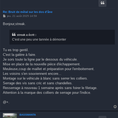
Re: Bruit de métal sur les dos d'âne
M
jeu. 21 août 2025 14:59
e
s
Bonjour,streak.
s
a
g
streak a écrit :
e
C'est une peu une tannée à démonter
Tu es trop gentil.
C'est la galère à faire.
Je sors toute la ligne par le dessous du véhicule.
Mise en place de la nouvelle pièce d'échappement.
Meuleuse,coup de maillet et préparation pour l'emboitement.
Les voisins s'en souviennent encore...
Montage sur le véhicule à blanc sans serrer les colliers.
Serrage des vis sans cric et sans chandelles.
Resserrage à nouveau 1 semaine après sans foirer le filetage.
Attention à la marque des colliers de serrage pour l'indice.
@+.
BASSMANTA