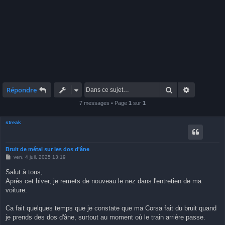
Rechercher
Recherche 
Répondre
7 messages • Page
1
sur
1
streak
Bruit de métal sur les dos d'âne
M
ven. 4 juil. 2025 13:19
e
s
Salut à tous,
s
Après cet hiver, je remets de nouveau le nez dans l'entretien de ma
a
g
voiture.
e
Ca fait quelques temps que je constate que ma Corsa fait du bruit quand
je prends des dos d'âne, surtout au moment où le train arrière passe.