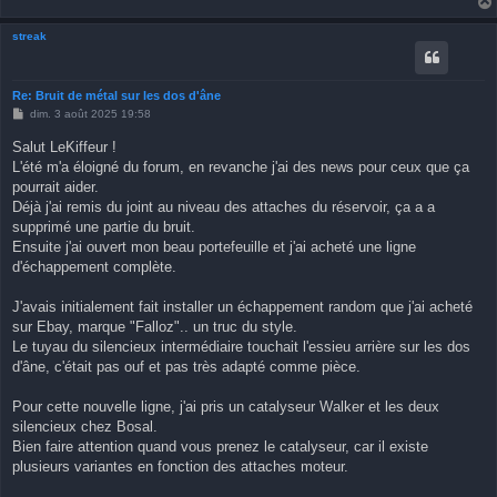
streak
Re: Bruit de métal sur les dos d'âne
M
dim. 3 août 2025 19:58
e
s
Salut LeKiffeur !
s
L'été m'a éloigné du forum, en revanche j'ai des news pour ceux que ça
a
g
pourrait aider.
e
Déjà j'ai remis du joint au niveau des attaches du réservoir, ça a a
supprimé une partie du bruit.
Ensuite j'ai ouvert mon beau portefeuille et j'ai acheté une ligne
d'échappement complète.
J'avais initialement fait installer un échappement random que j'ai acheté
sur Ebay, marque "Falloz".. un truc du style.
Le tuyau du silencieux intermédiaire touchait l'essieu arrière sur les dos
d'âne, c'était pas ouf et pas très adapté comme pièce.
Pour cette nouvelle ligne, j'ai pris un catalyseur Walker et les deux
silencieux chez Bosal.
Bien faire attention quand vous prenez le catalyseur, car il existe
plusieurs variantes en fonction des attaches moteur.