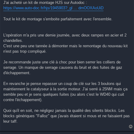
J'ai acheté un kit de montage HJS sur Autodoc :
https://www.auto-doc.fr/hjs/1945903?_gl ... dmOOXAoUiD
Tout le kit de montage s'emboite parfaitement avec l'ensemble.
L'opération m'a pris une demie journée, avec deux rampes en acier et 2
chandelles.
C'est une peu une tannée à démonter mais le remontage du nouveau kit
n'est pas trop compliqué.
Je recommande juste une clé à choc pour bien serrer les colliers de
serrage. Un manque de serrage causera du bruit et des fuites de gaz
d'échappement.
En revanche je pense repasser un coup de clé sur les 3 boulons qui
maintiennent le catalyseur à la sortie moteur. J'ai serré à 25NM mais ça
semble peu et je sens quelques fuites (ou alors c'est le WD40 qui cuit
contre l'échappement).
Quoi qu'il en soit, ne négligez jamais la qualité des silents blocks. Les
blocks génériques "Falloz" que j'avais étaient si mous et ne faisaient pas
leur taff.