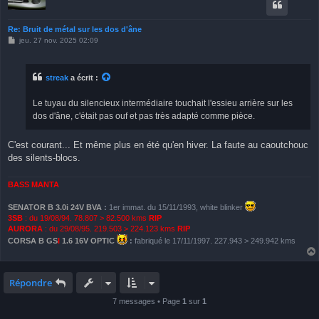
Re: Bruit de métal sur les dos d'âne
M
jeu. 27 nov. 2025 02:09
e
s
s
a
streak
a écrit :
g
e
Le tuyau du silencieux intermédiaire touchait l'essieu arrière sur les
dos d'âne, c'était pas ouf et pas très adapté comme pièce.
C'est courant... Et même plus en été qu'en hiver. La faute au caoutchouc
des silents-blocs.
BASS MANTA
SENATOR B 3.0i 24V BVA
:
1er immat. du 15/11/1993, white blinker
3SB
: du 19/08/94. 78.807 > 82.500 kms
RIP
AURORA
: du 29/08/95. 219.503 > 224.123 kms
RIP
CORSA B GS
I
1.6 16V OPTIC
:
fabriqué le 17/11/1997. 227.943 > 249.942 kms
Répondre
7 messages • Page
1
sur
1