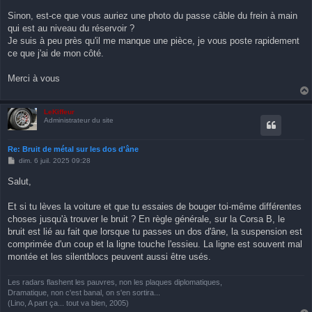
Sinon, est-ce que vous auriez une photo du passe câble du frein à main
qui est au niveau du réservoir ?
Je suis à peu près qu'il me manque une pièce, je vous poste rapidement
ce que j'ai de mon côté.
Merci à vous
LeKiffeur
Administrateur du site
Re: Bruit de métal sur les dos d'âne
M
dim. 6 juil. 2025 09:28
e
s
Salut,
s
a
g
Et si tu lèves la voiture et que tu essaies de bouger toi-même différentes
e
choses jusqu'à trouver le bruit ? En règle générale, sur la Corsa B, le
bruit est lié au fait que lorsque tu passes un dos d'âne, la suspension est
comprimée d'un coup et la ligne touche l'essieu. La ligne est souvent mal
montée et les silentblocs peuvent aussi être usés.
Les radars flashent les pauvres, non les plaques diplomatiques,
Dramatique, non c'est banal, on s'en sortira...
(Lino, A part ça... tout va bien, 2005)