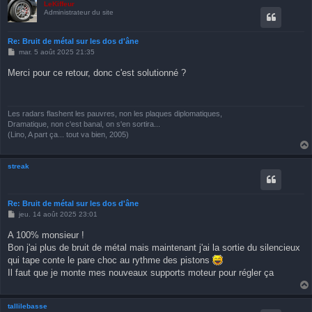
LeKiffeur
Administrateur du site
Re: Bruit de métal sur les dos d'âne
M
mar. 5 août 2025 21:35
e
s
Merci pour ce retour, donc c'est solutionné ?
s
a
g
e
Les radars flashent les pauvres, non les plaques diplomatiques,
Dramatique, non c'est banal, on s'en sortira...
(Lino, A part ça... tout va bien, 2005)
streak
Re: Bruit de métal sur les dos d'âne
M
jeu. 14 août 2025 23:01
e
s
A 100% monsieur !
s
Bon j'ai plus de bruit de métal mais maintenant j'ai la sortie du silencieux
a
g
qui tape conte le pare choc au rythme des pistons
e
Il faut que je monte mes nouveaux supports moteur pour régler ça
tallilebasse