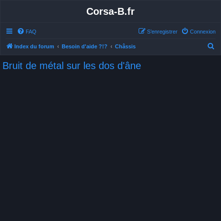
Corsa-B.fr
FAQ
S’enregistrer
Connexion
R
Index du forum
Besoin d'aide ?!?
Châssis
e
Bruit de métal sur les dos d'âne
c
h
e
r
c
h
e
r