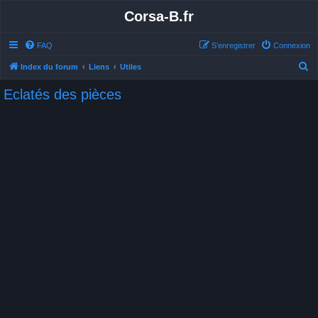
Corsa-B.fr
FAQ
S’enregistrer
Connexion
R
Index du forum
Liens
Utiles
e
Eclatés des pièces
c
h
e
r
c
h
e
r