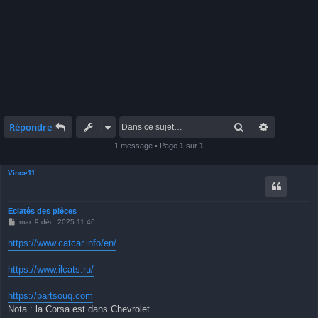
Rechercher
Recherche 
Répondre
1 message • Page
1
sur
1
Vince11
Eclatés des pièces
M
mar. 9 déc. 2025 11:46
e
s
https://www.catcar.info/en/
s
a
g
https://www.ilcats.ru/
e
https://partsouq.com
Nota : la Corsa est dans Chevrolet