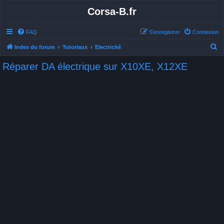
Corsa-B.fr
FAQ
S’enregistrer
Connexion
R
Index du forum
Tutoriaux
Electricité
e
Réparer DA électrique sur X10XE, X12XE
c
h
e
r
c
h
e
r