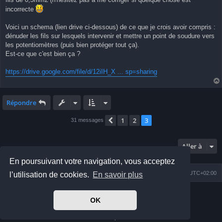
incorrecte
Voici un schema (lien drive ci-dessous) de ce que je crois avoir compris :
dénuder les fils sur lesquels intervenir et mettre un point de soudure vers
les potentiomètres (puis bien protéger tout ça).
Est-ce que c'est bien ça ?
https://drive.google.com/file/d/12iIH_X ... sp=sharing
Répondre
1
2
3
Précédente
31 messages
Aller à
En poursuivant votre navigation, vous acceptez
Index du forum
Nous contacter
Heures au format
UTC+02:00
l’utilisation de cookies.
En savoir plus
Développé par
phpBB
® Forum Software © phpBB Limited
OK
Prosilver Dark Edition by
Premium phpBB Styles
Traduit par
phpBB-fr.com
Confidentialité
|
Conditions