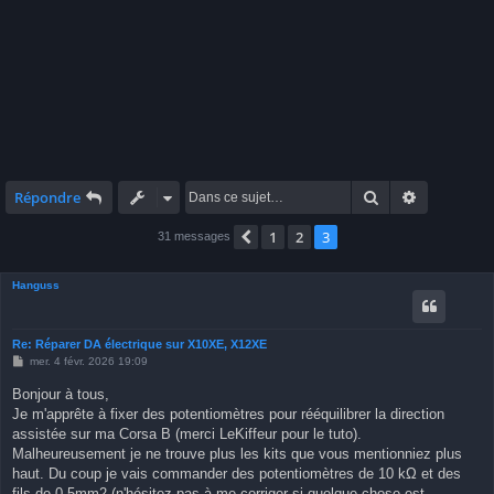
Rechercher
Recherche 
Répondre
1
2
3
Précédente
31 messages
Hanguss
Re: Réparer DA électrique sur X10XE, X12XE
M
mer. 4 févr. 2026 19:09
e
s
Bonjour à tous,
s
Je m'apprête à fixer des potentiomètres pour rééquilibrer la direction
a
g
assistée sur ma Corsa B (merci LeKiffeur pour le tuto).
e
Malheureusement je ne trouve plus les kits que vous mentionniez plus
haut. Du coup je vais commander des potentiomètres de 10 kΩ et des
fils de 0,5mm2 (n'hésitez pas à me corriger si quelque chose est