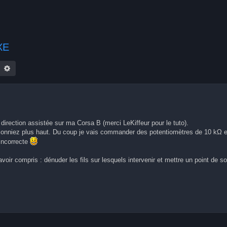
XE
echercher
Recherche avancée
 direction assistée sur ma Corsa B (merci LeKiffeur pour le tuto).
ionniez plus haut. Du coup je vais commander des potentiomètres de 10 kΩ et
incorrecte
voir compris : dénuder les fils sur lesquels intervenir et mettre un point de s