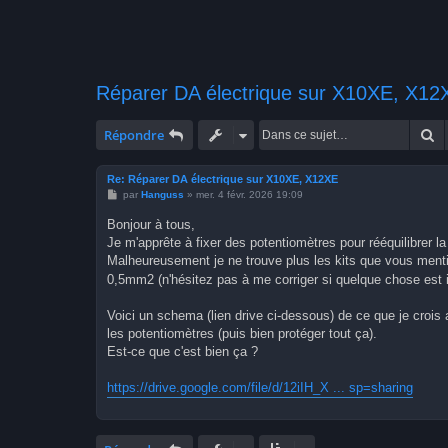
Réparer DA électrique sur X10XE, X12
R
Répondre
Re: Réparer DA électrique sur X10XE, X12XE
M
par
Hanguss
»
mer. 4 févr. 2026 19:09
e
s
Bonjour à tous,
s
Je m'apprête à fixer des potentiomètres pour rééquilibrer la
a
g
Malheureusement je ne trouve plus les kits que vous ment
e
0,5mm2 (n'hésitez pas à me corriger si quelque chose est 
Voici un schema (lien drive ci-dessous) de ce que je crois a
les potentiomètres (puis bien protéger tout ça).
Est-ce que c'est bien ça ?
https://drive.google.com/file/d/12iIH_X ... sp=sharing