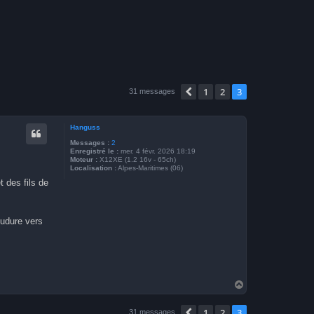
1
2
3
Précédente
31 messages
Hanguss
Messages :
2
Enregistré le :
mer. 4 févr. 2026 18:19
Moteur :
X12XE (1.2 16v - 65ch)
Localisation :
Alpes-Maritimes (06)
 des fils de
oudure vers
H
a
u
1
2
3
Précédente
31 messages
t